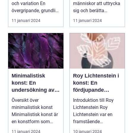
och variation En
människor att uttrycka
övergripande, grundlig
sig och berätta
översikt över "antik...
historier, och...
11 januari 2024
11 januari 2024
Minimalistisk
Roy Lichtenstein i
konst: En
konst: En
undersökning av
fördjupande
enkla
översikt
Översikt över
Introduktion till Roy
uttrycksformer
minimalistisk konst
Lichtenstein Roy
och estetik
Minimalistisk konst är
Lichtenstein var en
en konstform som
framstående
fokuserar på enkelhet
amerikansk konstnär
11 januari 2024
10 januari 2024