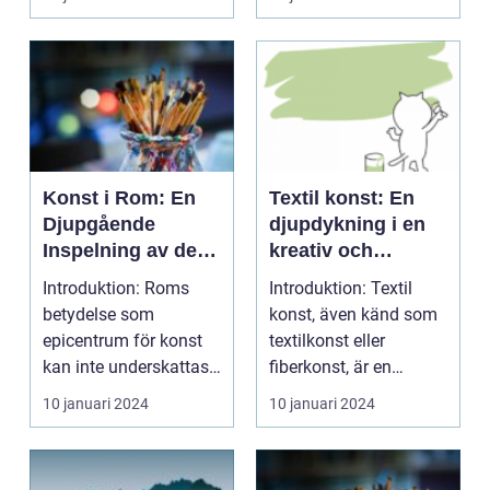
och...
och en le...
Konst i Rom: En
Textil konst: En
Djupgående
djupdykning i en
Inspelning av den
kreativ och
Konstnärliga
uttrycksfull
Introduktion: Roms
Introduktion: Textil
Huvudstaden
konstform
betydelse som
konst, även känd som
epicentrum för konst
textilkonst eller
kan inte underskattas.
fiberkonst, är en
Som en stad med ett
konstform som väver
10 januari 2024
10 januari 2024
rik...
s...