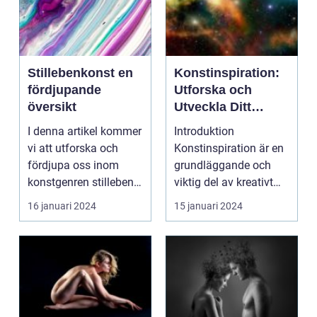
Stillebenkonst en
Konstinspiration:
fördjupande
Utforska och
översikt
Utveckla Ditt
Kreativa Skapande
I denna artikel kommer
Introduktion
vi att utforska och
Konstinspiration är en
fördjupa oss inom
grundläggande och
konstgenren stilleben.
viktig del av kreativt
Vi kommer att ge...
skapande inom
16 januari 2024
15 januari 2024
konsten....