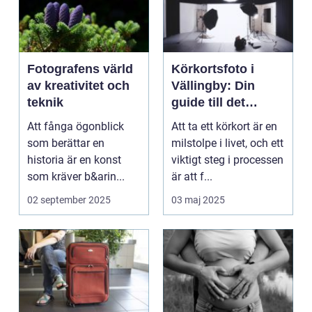
Fotografens värld
Körkortsfoto i
av kreativitet och
Vällingby: Din
teknik
guide till det
perfekta fotot
Att fånga ögonblick
Att ta ett körkort är en
som berättar en
milstolpe i livet, och ett
historia är en konst
viktigt steg i processen
som kräver b&arin...
är att f...
02 september 2025
03 maj 2025