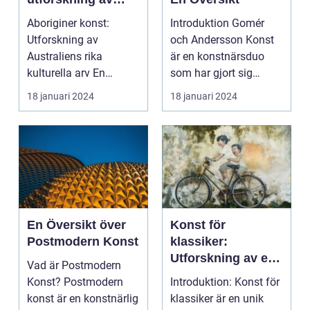
Australiens rika
Aboriginer konst:
Introduktion Gomér
kulturella arv
Utforskning av
och Andersson Konst
Australiens rika
är en konstnärsduo
kulturella arv En
som har gjort sig
övergripande, grundlig
kända för sina unika
18 januari 2024
18 januari 2024
översik...
oc...
En Översikt över
Konst för
Postmodern Konst
klassiker:
Utforskning av en
Vad är Postmodern
värld av
Konst? Postmodern
Introduktion: Konst för
konstnärlig
konst är en konstnärlig
klassiker är en unik
skönhet