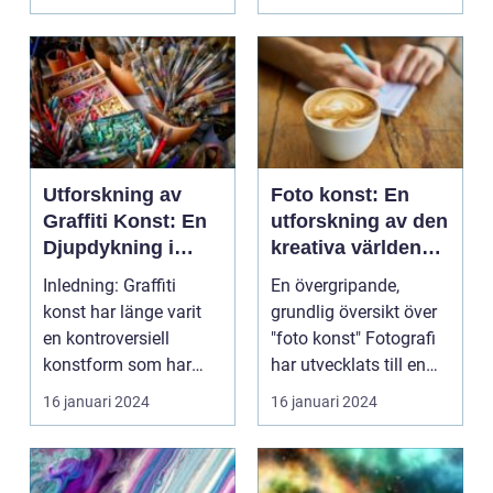
som...
konst är e...
Utforskning av
Foto konst: En
Graffiti Konst: En
utforskning av den
Djupdykning i
kreativa världen
dess Mångfald och
genom
Inledning: Graffiti
En övergripande,
Historia
kameralinsen
konst har länge varit
grundlig översikt över
en kontroversiell
"foto konst" Fotografi
konstform som har
har utvecklats till en
präglat gator och
form av konst...
16 januari 2024
16 januari 2024
stad...