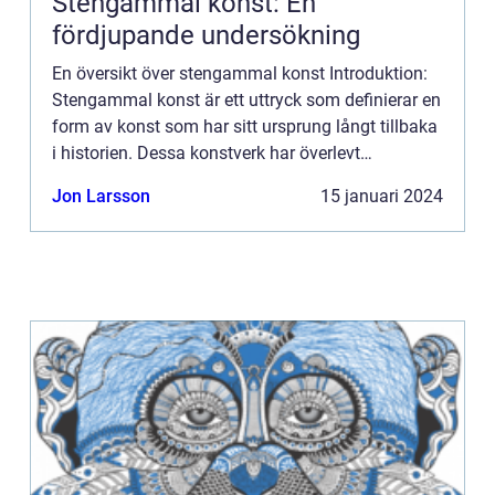
Stengammal konst: En
fördjupande undersökning
En översikt över stengammal konst Introduktion:
Stengammal konst är ett uttryck som definierar en
form av konst som har sitt ursprung långt tillbaka
i historien. Dessa konstverk har överlevt
århundraden och ger oss en inblick i
Jon Larsson
15 januari 2024
mänsklighetens tidiga ...