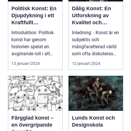
Politisk Konst: En
Dålig Konst: En
Djupdykning i ett
Utforskning av
Kraftfullt
Kvalitet och
Uttrycksmedel
Variation
Introduktion: Politisk
Inledning: - Konst är en
konst har genom
subjektiv och
historien spelat en
mångfacetterad värld
avgörande roll i att
som ofta diskuteras
utmana och reflekter...
utifrån estetiska be...
13 januari 2024
12 januari 2024
Färgglad konst –
Lunds Konst och
en övergripande
Designskola