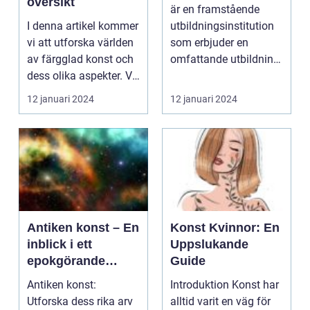
översikt
är en framstående
I denna artikel kommer
utbildningsinstitution
vi att utforska världen
som erbjuder en
av färgglad konst och
omfattande utbildning
dess olika aspekter. Vi
inom konst och
kommer ...
design...
12 januari 2024
12 januari 2024
Antiken konst – En
Konst Kvinnor: En
inblick i ett
Uppslukande
epokgörande
Guide
konstnärligt
Antiken konst:
Introduktion Konst har
uttryck
Utforska dess rika arv
alltid varit en väg för