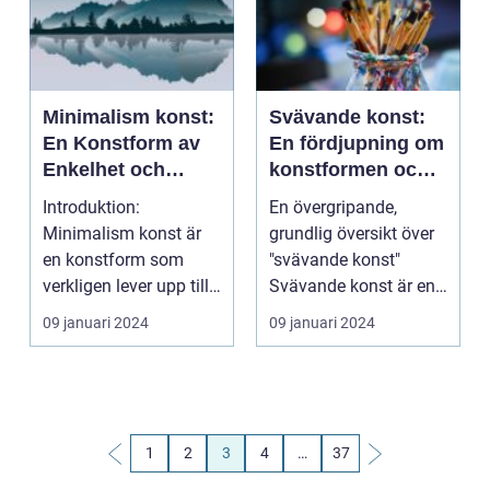
Minimalism konst:
Svävande konst:
En Konstform av
En fördjupning om
Enkelhet och
konstformen och
Precision
dess
Introduktion:
En övergripande,
mångfasetterade
Minimalism konst är
grundlig översikt över
värld
en konstform som
"svävande konst"
verkligen lever upp till
Svävande konst är en
dess namn. Det
konstform som
09 januari 2024
09 januari 2024
handlar o...
fängsla...
1
2
3
4
…
37