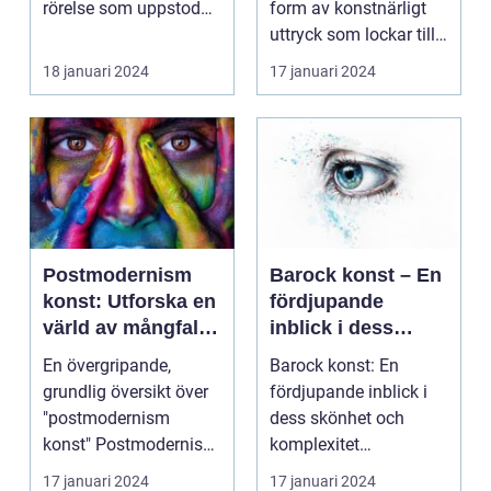
rörelse som uppstod
form av konstnärligt
under senare delen ...
uttryck som lockar till
sig många ...
18 januari 2024
17 januari 2024
Postmodernism
Barock konst – En
konst: Utforska en
fördjupande
värld av mångfald
inblick i dess
och sammanbrott
skönhet och
En övergripande,
Barock konst: En
komplexitet
grundlig översikt över
fördjupande inblick i
"postmodernism
dess skönhet och
konst" Postmodernism
komplexitet
konst är en rörelse
Introduktion: Barock
17 januari 2024
17 januari 2024