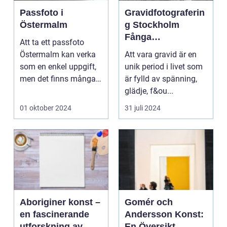
Passfoto i
Gravidfotograferin
Östermalm
g Stockholm
Fånga
Att ta ett passfoto
Ögonblicken Innan
Östermalm kan verka
Att vara gravid är en
Livet Förändras
som en enkel uppgift,
unik period i livet som
men det finns många
är fylld av spänning,
saker a...
glädje, f&ou...
01 oktober 2024
31 juli 2024
Aboriginer konst –
Gomér och
en fascinerande
Andersson Konst:
utforskning av
En Översikt