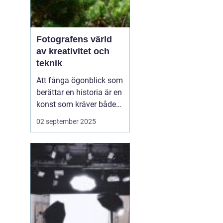
Fotografens värld
av kreativitet och
teknik
Att fånga ögonblick som
berättar en historia är en
konst som kräver både
teknisk skicklighet och
02 september 2025
ett kreativt öga.
Fotograf
i Linköping
&a...