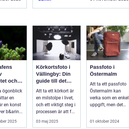
ktionen
ett av alternativen. Kontakta redaktionen
så...
afens
Körkortsfoto i
Passfoto i
v
Vällingby: Din
Östermalm
itet och
guide till det
Att ta ett passfoto
perfekta fotot
a ögonblick
Att ta ett körkort är
Östermalm kan
ttar en
en milstolpe i livet,
verka som en enkel
är en konst
och ett viktigt steg i
uppgift, men det
er b&arin...
processen är att f...
finns många saker
a...
mber 2025
03 maj 2025
01 oktober 2024