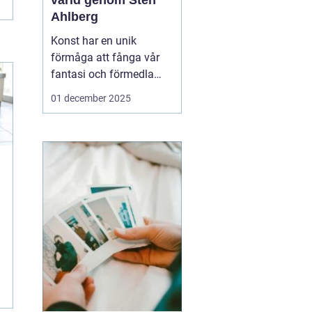
värld genom Sten
Ahlberg
Konst har en unik
förmåga att fånga vår
fantasi och förmedla
känslor på sätt som få
01 december 2025
andra medier kan. En
konstnär som har gjort
just detta är Sten
Ahlberg. Hans verk
utforskar en mängd ...