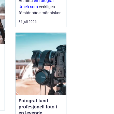
Att hitta
en fotograf
Umeå som
verkligen
förstår både människor
och miljö kan göra
31 juli 2026
enorm skillnad för
resultatet. Oavsett om
det handlar om bröllop,
porträtt, företag eller
familjebilder söker
många någon ...
Fotograf lund
profesjonell foto i
en levende