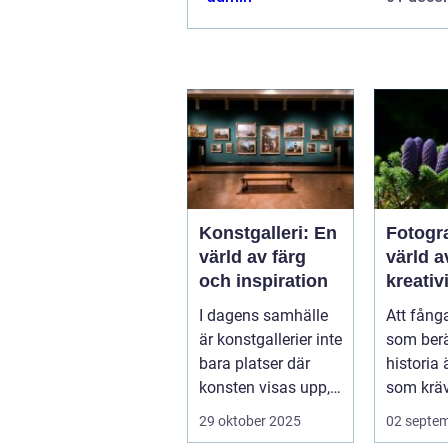
ett av alternativen. Kontakta reda
så...
Konstgalleri: En
Fotogr
värld av färg
värld a
och inspiration
kreativ
teknik
I dagens samhälle
Att fång
är konstgallerier inte
som berä
bara platser där
historia 
konsten visas upp,
som kräv
utan ock...
29 oktober 2025
02 septe