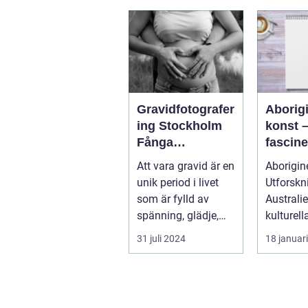
Gravidfotografer
Aborig
ing Stockholm
konst 
Fånga
fascin
Ögonblicken
utforsk
Att vara gravid är en
Aborigin
Innan Livet
Austral
unik period i livet
Utforskn
Förändras
kulture
som är fylld av
Australie
spänning, glädje,
kulturella 
f&ou...
övergrip
31 juli 2024
18 januar
grundlig 