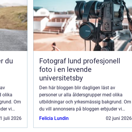
Fotograf lund profesjonell
foto i en levende
universitetsby
 av
Den här bloggen blir dagligen läst av
 olika
personer ur alla åldersgrupper med olika
kgrund. Om
utbildningar och yrkesmässig bakgrund. Om
der vi
du vill annonsera på bloggen erbjuder vi
 är endast
flera möjligheter. Bannerannonser är endast
1 juli 2026
Felicia Lundin
02 juni 2026
ktionen
ett av alternativen. Kontakta redaktionen
så...