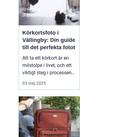
Körkortsfoto i
Vällingby: Din guide
till det perfekta fotot
Att ta ett körkort är en
milstolpe i livet, och ett
viktigt steg i processen
är att fixa rätt
03 maj 2025
dokumentation. Ett av de
obligatoriska momenten
är att få till stånd ett
tydligt och aktuellt
körkortsfoto. I en v...