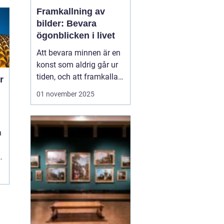
Framkallning av
bilder: Bevara
ögonblicken i livet
Att bevara minnen är en
konst som aldrig går ur
tiden, och att framkalla
r
bilder erbjuder ett unikt
01 november 2025
sätt att skapa fysiska
påminnelser om
värdefulla ögonblick i
livet. Med dagens teknik
är möjligheterna
m&arin...
r