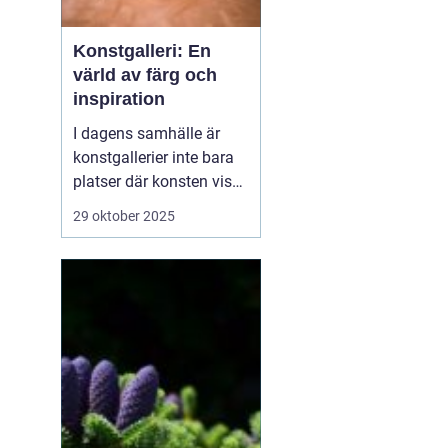
Konstgalleri: En
värld av färg och
inspiration
I dagens samhälle är
konstgallerier inte bara
platser där konsten visas
upp, utan också
29 oktober 2025
kulturella centra där
människor kan samlas
för att inspireras och
dela konstupplevelser.
Konstgalleri är en plats
dä...