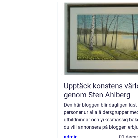
Upptäck konstens värl
genom Sten Ahlberg
Den här bloggen blir dagligen läst
personer ur alla åldersgrupper med
utbildningar och yrkesmässig ba
du vill annonsera på bloggen erbju
flera möjligheter. Bannerannonser
admin
01 dece