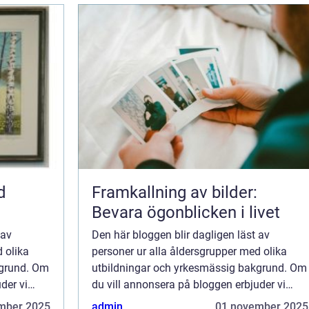
d
Framkallning av bilder:
Bevara ögonblicken i livet
 av
Den här bloggen blir dagligen läst av
 olika
personer ur alla åldersgrupper med olika
kgrund. Om
utbildningar och yrkesmässig bakgrund. Om
der vi
du vill annonsera på bloggen erbjuder vi
 är endast
flera möjligheter. Bannerannonser är endast
mber 2025
admin
01 november 2025