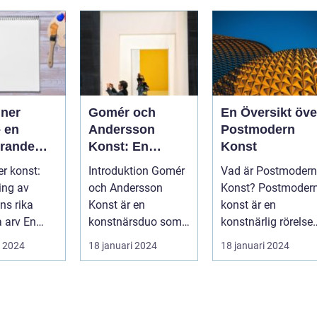
iner
Gomér och
En Översikt öve
– en
Andersson
Postmodern
erande
Konst: En
Konst
ning av
Översikt
er konst:
Introduktion Gomér
Vad är Postmodern
iens rika
ing av
och Andersson
Konst? Postmodern
lla arv
ns rika
Konst är en
konst är en
arv En
konstnärsduo som
konstnärlig rörelse
ande,
har gjort sig kända
som uppstod unde
i 2024
18 januari 2024
18 januari 2024
översik...
för sina unika oc...
senare delen ...