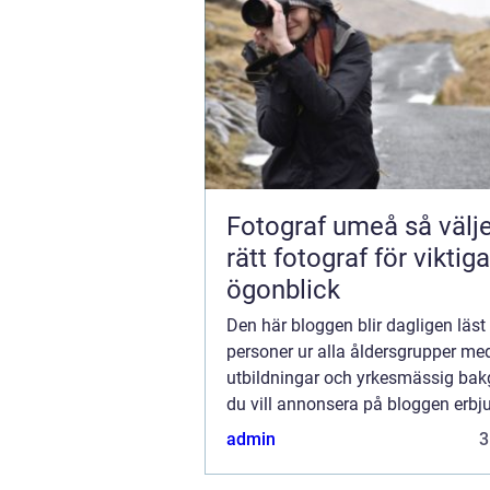
Fotograf umeå så väljer du
rätt fotograf för viktiga
ögonblick
Den här bloggen blir dagligen läst
personer ur alla åldersgrupper med
utbildningar och yrkesmässig ba
du vill annonsera på bloggen erbju
flera möjligheter. Bannerannonser
admin
3
ett av alternativen. Kontakta reda
så...