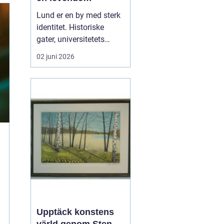
universitetsby
Lund er en by med sterk
identitet. Historiske
gater, universitetets
fagmiljøer, kulturliv og
02 juni 2026
næringsliv gir et helt
eget uttrykk. Mange
bedrifter, forskere,
kulturaktører og
privatpersoner trenger i
dag bilder som både er
ærlige og
gjennomtenkte. En ...
Upptäck konstens