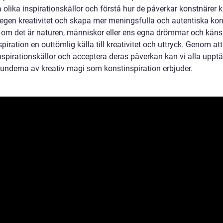
a olika inspirationskällor och förstå hur de påverkar konstnärer
 egen kreativitet och skapa mer meningsfulla och autentiska kon
 om det är naturen, människor eller ens egna drömmar och känsl
piration en outtömlig källa till kreativitet och uttryck. Genom at
nspirationskällor och acceptera deras påverkan kan vi alla uppt
tunderna av kreativ magi som konstinspiration erbjuder.