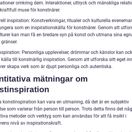
ationer omkring dem. Interaktioner, uttryck och mänskliga relati
kraftfull muse för konstnärer.
rell inspiration: Konstverkningar, ritualer och kulturella evenem
ungera som en inspirationskälla för konstnärer. Genom att utfor
ulturer kan man få en bredare syn på konst och utmana sina egn
 gränser.
 inspiration: Personliga upplevelser, drömmar och känslor kan oc
 källa till konstnärlig inspiration. Genom att utforska sitt eget in
rer skapa verk som är djupt personliga och autentiska.
ntitativa mätningar om
tinspiration
a konstinspiration kan vara en utmaning, då det är en subjektiv
se som varierar från person till person. Trots detta finns det nå
ativa metoder och verktyg som kan användas för att få insikt i
ens nivå av inspirationskraft.