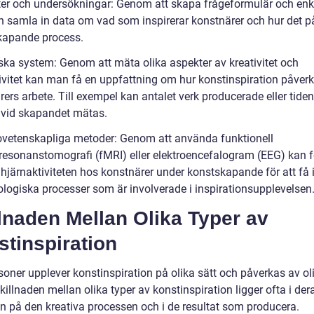
ter och undersökningar: Genom att skapa frågeformulär och enk
 samla in data om vad som inspirerar konstnärer och hur det p
kapande process.
iska system: Genom att mäta olika aspekter av kreativitet och
ivitet kan man få en uppfattning om hur konstinspiration påverk
ers arbete. Till exempel kan antalet verk producerade eller tiden
vid skapandet mätas.
ovetenskapliga metoder: Genom att använda funktionell
esonanstomografi (fMRI) eller elektroencefalogram (EEG) kan f
hjärnaktiviteten hos konstnärer under konstskapande för att få i
ologiska processer som är involverade i inspirationsupplevelsen
lnaden Mellan Olika Typer av
tinspiration
soner upplever konstinspiration på olika sätt och påverkas av ol
Skillnaden mellan olika typer av konstinspiration ligger ofta i der
n på den kreativa processen och i de resultat som producera.