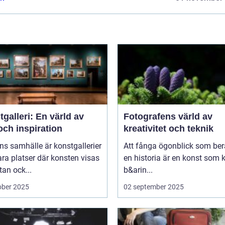
galleri: En värld av
Fotografens värld av
och inspiration
kreativitet och teknik
ns samhälle är konstgallerier
Att fånga ögonblick som ber
ara platser där konsten visas
en historia är en konst som 
tan ock...
b&arin...
ober 2025
02 september 2025