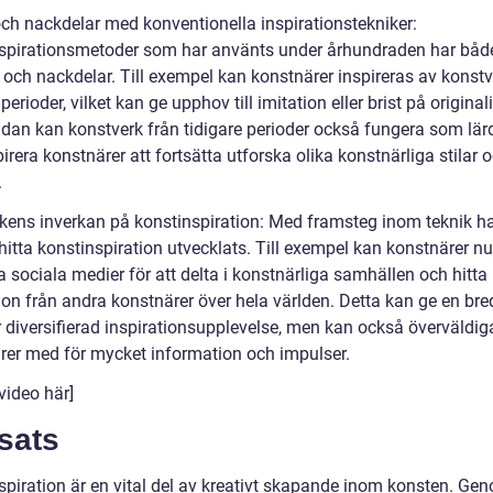
 och nackdelar med konventionella inspirationstekniker:
spirationsmetoder som har använts under århundraden har båd
 och nackdelar. Till exempel kan konstnärer inspireras av konstv
 perioder, vilket kan ge upphov till imitation eller brist på originali
idan kan konstverk från tidigare perioder också fungera som lä
irera konstnärer att fortsätta utforska olika konstnärliga stilar 
.
ikens inverkan på konstinspiration: Med framsteg inom teknik h
 hitta konstinspiration utvecklats. Till exempel kan konstnärer nu
 sociala medier för att delta i konstnärliga samhällen och hitta
ion från andra konstnärer över hela världen. Detta kan ge en bre
 diversifierad inspirationsupplevelse, men kan också överväldig
rer med för mycket information och impulser.
video här]
sats
spiration är en vital del av kreativt skapande inom konsten. Gen