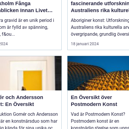
olm Fånga
fascinerande utforskni
blicken Innan Livet
Australiens rika kulture
ndras
arv
ra gravid är en unik period i
Aboriginer konst: Utforsknin
som är fylld av spänning,
Australiens rika kulturella arv E
, f&ou...
övergripande, grundlig översi
 2024
18 januari 2024
r och Andersson
En Översikt över
t: En Översikt
Postmodern Konst
mér och Andersson
Vad är Postmodern Konst?
 är en konstnärsduo som har
Postmodern konst är en
sig kända för sina unika oc...
konstnärlig rörelse som upp