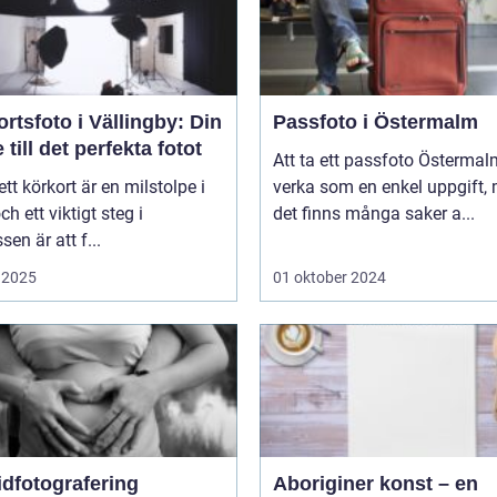
rtsfoto i Vällingby: Din
Passfoto i Östermalm
 till det perfekta fotot
Att ta ett passfoto Österma
 ett körkort är en milstolpe i
verka som en enkel uppgift,
och ett viktigt steg i
det finns många saker a...
sen är att f...
 2025
01 oktober 2024
idfotografering
Aboriginer konst – en