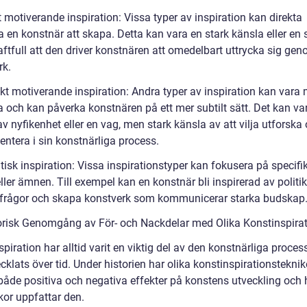
t motiverande inspiration: Vissa typer av inspiration kan direkta
a en konstnär att skapa. Detta kan vara en stark känsla eller en
aftfull att den driver konstnären att omedelbart uttrycka sig ge
rk.
ekt motiverande inspiration: Andra typer av inspiration kan vara
a och kan påverka konstnären på ett mer subtilt sätt. Det kan va
v nyfikenhet eller en vag, men stark känsla av att vilja utforska
entera i sin konstnärliga process.
isk inspiration: Vissa inspirationstyper kan fokusera på specifi
ler ämnen. Till exempel kan en konstnär bli inspirerad av politik 
 frågor och skapa konstverk som kommunicerar starka budskap
orisk Genomgång av För- och Nackdelar med Olika Konstinspira
piration har alltid varit en viktig del av den konstnärliga proce
cklats över tid. Under historien har olika konstinspirationsteknik
både positiva och negativa effekter på konstens utveckling och 
or uppfattar den.