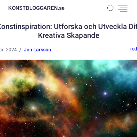
KONSTBLOGGAREN.
se
onstinspiration: Utforska och Utveckla Di
Kreativa Skapande
red
ari 2024
Jon Larsson