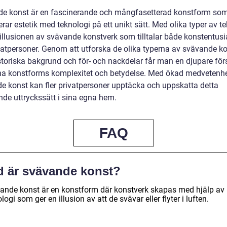
e konst är en fascinerande och mångfasetterad konstform so
ar estetik med teknologi på ett unikt sätt. Med olika typer av te
illusionen av svävande konstverk som tilltalar både konstentusi
vatpersoner. Genom att utforska de olika typerna av svävande ko
storiska bakgrund och för- och nackdelar får man en djupare för
na konstforms komplexitet och betydelse. Med ökad medvetenh
e konst kan fler privatpersoner upptäcka och uppskatta detta
de uttryckssätt i sina egna hem.
FAQ
d är svävande konst?
ande konst är en konstform där konstverk skapas med hjälp av
logi som ger en illusion av att de svävar eller flyter i luften.