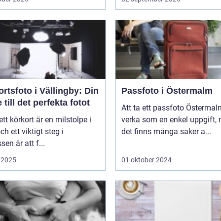
rtsfoto i Vällingby: Din
Passfoto i Östermalm
 till det perfekta fotot
Att ta ett passfoto Österma
 ett körkort är en milstolpe i
verka som en enkel uppgift,
och ett viktigt steg i
det finns många saker a...
sen är att f...
 2025
01 oktober 2024