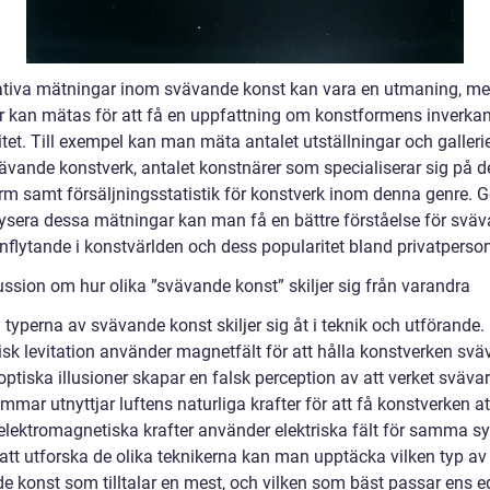
ativa mätningar inom svävande konst kan vara en utmaning, me
r kan mätas för att få en uppfattning om konstformens inverka
itet. Till exempel kan man mäta antalet utställningar och galler
vävande konstverk, antalet konstnärer som specialiserar sig på 
rm samt försäljningsstatistik för konstverk inom denna genre.
lysera dessa mätningar kan man få en bättre förståelse för svä
nflytande i konstvärlden och dess popularitet bland privatperson
ussion om hur olika ”svävande konst” skiljer sig från varandra
 typerna av svävande konst skiljer sig åt i teknik och utförande.
sk levitation använder magnetfält för att hålla konstverken svä
tiska illusioner skapar en falsk perception av att verket svävar
mmar utnyttjar luftens naturliga krafter för att få konstverken at
lektromagnetiska krafter använder elektriska fält för samma sy
tt utforska de olika teknikerna kan man upptäcka vilken typ av
e konst som tilltalar en mest, och vilken som bäst passar ens 