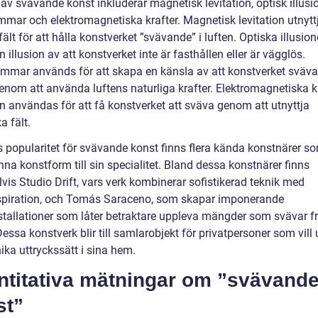
av svävande konst inkluderar magnetisk levitation, optisk illusi
ömmar och elektromagnetiska krafter. Magnetisk levitation utnytt
lt för att hålla konstverket ”svävande” i luften. Optiska illusio
 illusion av att konstverket inte är fasthållen eller är vägglös.
ömmar används för att skapa en känsla av att konstverket svävar
genom att använda luftens naturliga krafter. Elektromagnetiska k
n användas för att få konstverket att sväva genom att utnyttja
a fält.
s popularitet för svävande konst finns flera kända konstnärer s
nna konstform till sin specialitet. Bland dessa konstnärer finns
vis Studio Drift, vars verk kombinerar sofistikerad teknik med
spiration, och Tomás Saraceno, som skapar imponerande
stallationer som låter betraktare uppleva mängder som svävar fri
Dessa konstverk blir till samlarobjekt för privatpersoner som vill
ika uttryckssätt i sina hem.
ntitativa mätningar om ”svävand
st”