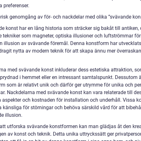
a preferenser.
orisk genomgång av för- och nackdelar med olika ”svävande kon
 konst har en lång historia som sträcker sig bakåt till antiken,
 tekniker som magneter, optiska illusioner och luftströmmar för
n illusion av svävande föremål. Denna konstform har utvecklats
 dragit nytta av modern teknik för att skapa ännu mer överraska
.
rna med svävande konst inkluderar dess estetiska attraktion, s
 prydnad i hemmet eller en intressant samtalspunkt. Dessutom ä
rm som är relativt unik och därför ger utrymme för unika och pe
gar. Nackdelarna med svävande konst kan vara relaterade till de
a aspekter och kostnaden för installation och underhåll. Vissa k
 känsliga för störningar och behöva särskild vård för att bibehå
e illusion.
tt utforska svävande konstformen kan man glädjas åt den krea
en av konst och teknik. Detta unika uttryckssätt ger privatperso