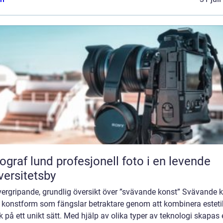
und profesjonell foto i en levende
versitetsby
vergripande, grundlig översikt över ”svävande konst” Svävande 
n konstform som fängslar betraktare genom att kombinera esteti
k på ett unikt sätt. Med hjälp av olika typer av teknologi skapas