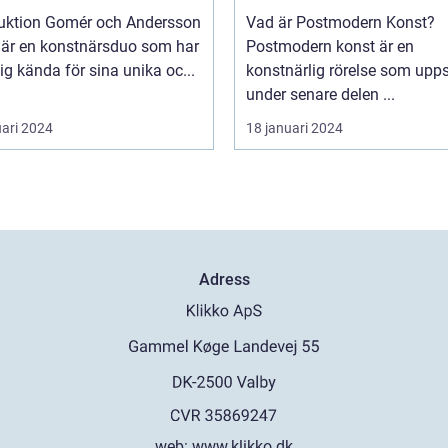
mér och Andersson
Vad är Postmodern Konst?
 är en konstnärsduo som har
Postmodern konst är en
sig kända för sina unika oc...
konstnärlig rörelse som upp
under senare delen ...
uari 2024
18 januari 2024
Adress
web:
www.klikko.dk