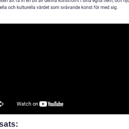
eten att få in en bit av denna konstform i sina egna hem, och nj
uella och kulturella värdet som svävande konst för med sig.
sats: