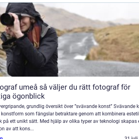
umeå så väljer du rätt fotograf för
tiga ögonblick
vergripande, grundlig översikt över ”svävande konst” Svävande 
n konstform som fängslar betraktare genom att kombinera esteti
k på ett unikt sätt. Med hjälp av olika typer av teknologi skapas
ion av att kons...
n
31 jul