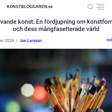
KONSTBLOGGAREN.
se
vande konst: En fördjupning om konstfo
och dess mångfasetterade värld
red
ari 2024
Jon Larsson