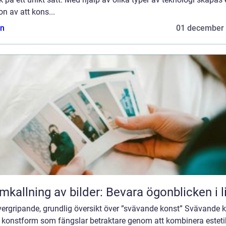
ion av att kons...
n
01 december
mkallning av bilder: Bevara ögonblicken i l
vergripande, grundlig översikt över ”svävande konst” Svävande 
n konstform som fängslar betraktare genom att kombinera esteti