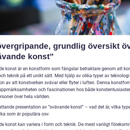
vergripande, grundlig översikt ö
ävande konst”
e konst är en konstform som fängslar betraktare genom att k
och teknik på ett unikt sätt. Med hjälp av olika typer av teknolog
ion av att konstverken svävar eller flyter i luften. Denna konstfo
uppmärksamheten och fascinationen hos både konstentusiaste
rsoner över hela världen.
ttande presentation av ”svävande konst” – vad det är, vilka typ
ilka som är populära osv.
e konst kan variera i form och teknik. De mest vanligt föreko