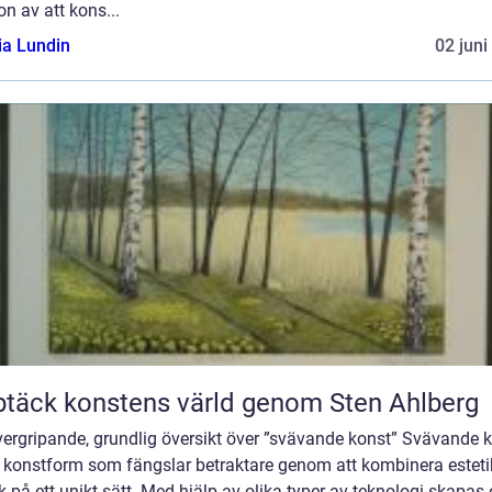
ion av att kons...
ia Lundin
02 juni
täck konstens värld genom Sten Ahlberg
vergripande, grundlig översikt över ”svävande konst” Svävande 
n konstform som fängslar betraktare genom att kombinera esteti
k på ett unikt sätt. Med hjälp av olika typer av teknologi skapas