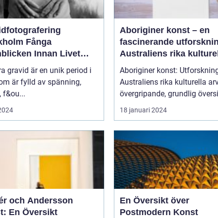
idfotografering
Aboriginer konst – en
olm Fånga
fascinerande utforskni
blicken Innan Livet
Australiens rika kulture
ndras
arv
ra gravid är en unik period i
Aboriginer konst: Utforsknin
som är fylld av spänning,
Australiens rika kulturella arv E
, f&ou...
övergripande, grundlig översi
 2024
18 januari 2024
r och Andersson
En Översikt över
t: En Översikt
Postmodern Konst