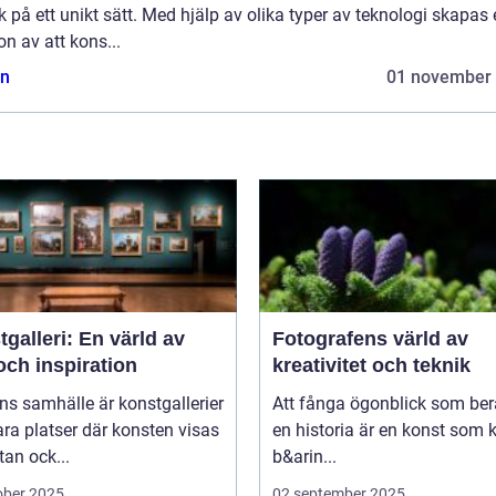
k på ett unikt sätt. Med hjälp av olika typer av teknologi skapas
ion av att kons...
n
01 november
galleri: En värld av
Fotografens värld av
och inspiration
kreativitet och teknik
ns samhälle är konstgallerier
Att fånga ögonblick som ber
ara platser där konsten visas
en historia är en konst som 
tan ock...
b&arin...
ober 2025
02 september 2025