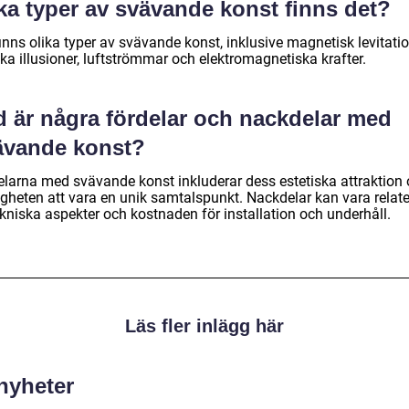
ka typer av svävande konst finns det?
inns olika typer av svävande konst, inklusive magnetisk levitatio
ka illusioner, luftströmmar och elektromagnetiska krafter.
d är några fördelar och nackdelar med
ävande konst?
elarna med svävande konst inkluderar dess estetiska attraktion
igheten att vara en unik samtalspunkt. Nackdelar kan vara relat
tekniska aspekter och kostnaden för installation och underhåll.
Läs fler inlägg här
 nyheter