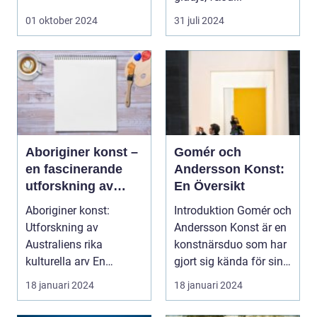
01 oktober 2024
31 juli 2024
Aboriginer konst –
Gomér och
en fascinerande
Andersson Konst:
utforskning av
En Översikt
Australiens rika
Aboriginer konst:
Introduktion Gomér och
kulturella arv
Utforskning av
Andersson Konst är en
Australiens rika
konstnärsduo som har
kulturella arv En
gjort sig kända för sina
övergripande, grundlig
unika oc...
18 januari 2024
18 januari 2024
översik...