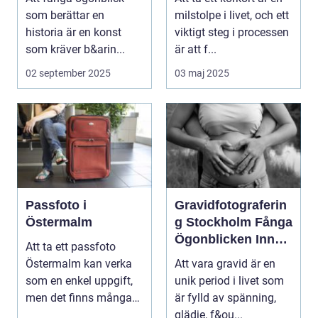
som berättar en
milstolpe i livet, och ett
historia är en konst
viktigt steg i processen
som kräver b&arin...
är att f...
02 september 2025
03 maj 2025
Passfoto i
Gravidfotograferin
Östermalm
g Stockholm Fånga
Ögonblicken Innan
Att ta ett passfoto
Livet Förändras
Östermalm kan verka
Att vara gravid är en
som en enkel uppgift,
unik period i livet som
men det finns många
är fylld av spänning,
saker a...
glädje, f&ou...