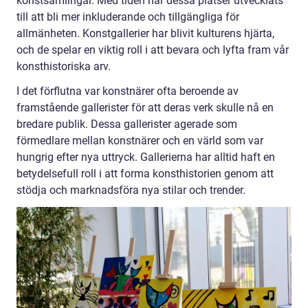
konstsamlingar. Med tiden har dessa platser utvecklats
till att bli mer inkluderande och tillgängliga för
allmänheten. Konstgallerier har blivit kulturens hjärta,
och de spelar en viktig roll i att bevara och lyfta fram vår
konsthistoriska arv.
I det förflutna var konstnärer ofta beroende av
framstående gallerister för att deras verk skulle nå en
bredare publik. Dessa gallerister agerade som
förmedlare mellan konstnärer och en värld som var
hungrig efter nya uttryck. Gallerierna har alltid haft en
betydelsefull roll i att forma konsthistorien genom att
stödja och marknadsföra nya stilar och trender.