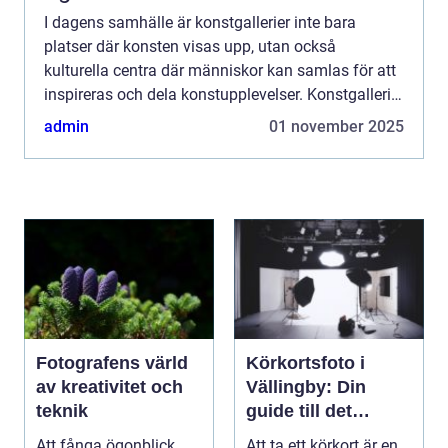
I dagens samhälle är konstgallerier inte bara
platser där konsten visas upp, utan också
kulturella centra där människor kan samlas för att
inspireras och dela konstupplevelser. Konstgalleri
är en plats dä...
admin
01 november 2025
Fotografens värld
Körkortsfoto i
av kreativitet och
Vällingby: Din
teknik
guide till det
perfekta fotot
Att fånga ögonblick
Att ta ett körkort är en