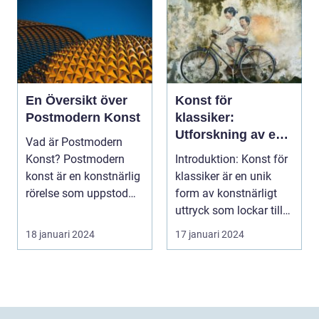
En Översikt över
Konst för
Postmodern Konst
klassiker:
Utforskning av en
Vad är Postmodern
värld av
Konst? Postmodern
Introduktion: Konst för
konstnärlig
konst är en konstnärlig
klassiker är en unik
skönhet
rörelse som uppstod
form av konstnärligt
under senare delen ...
uttryck som lockar till
sig många ...
18 januari 2024
17 januari 2024