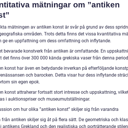
titativa mätningar om ”antiken
st”
kta mätningen av antiken konst är svår på grund av dess spridn
 geografiska områden. Trots detta finns det vissa kvantitativa m
 ge en uppfattning om dess omfattning och inflytande.
et bevarade konstverk från antiken är omfattande. En uppskattn
tt det finns över 300 000 kända grekiska vaser från denna period
en konst har även en betydande inverkan på efterföljande konstp
enässansen och barocken. Detta visar hur dess inflytande sträc
ortom sin egen epok.
n konst attraherar fortsatt stort intresse och uppskattning, vilke
as i auktionspriser och museumutställningar.
ssion om hur olika ”antiken konst” skiljer sig från varandra
från antiken skiljer sig åt på flera sätt. De geometriska och kla
 i antikens Grekland och den realistiska och porträtterande stilen