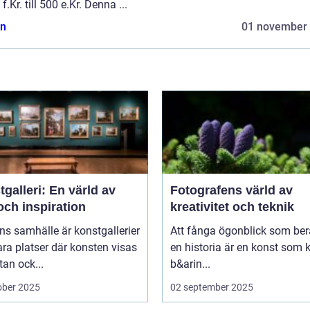
f.Kr. till 500 e.Kr. Denna ...
n
01 november
galleri: En värld av
Fotografens värld av
och inspiration
kreativitet och teknik
ns samhälle är konstgallerier
Att fånga ögonblick som ber
ara platser där konsten visas
en historia är en konst som 
tan ock...
b&arin...
ober 2025
02 september 2025