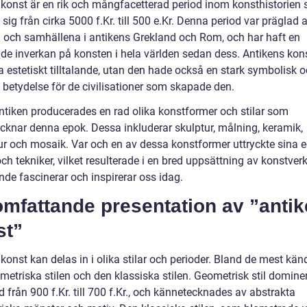
 konst är en rik och mångfacetterad period inom konsthistorien
 sig från cirka 5000 f.Kr. till 500 e.Kr. Denna period var präglad 
n och samhällena i antikens Grekland och Rom, och har haft en
de inverkan på konsten i hela världen sedan dess. Antikens kons
a estetiskt tilltalande, utan den hade också en stark symbolisk 
l betydelse för de civilisationer som skapade den.
ntiken producerades en rad olika konstformer och stilar som
cknar denna epok. Dessa inkluderar skulptur, målning, keramik,
tur och mosaik. Var och en av dessa konstformer uttryckte sina 
ch tekniker, vilket resulterade i en bred uppsättning av konstve
nde fascinerar och inspirerar oss idag.
omfattande presentation av ”anti
st”
konst kan delas in i olika stilar och perioder. Bland de mest kän
metriska stilen och den klassiska stilen. Geometrisk stil domine
 från 900 f.Kr. till 700 f.Kr., och kännetecknades av abstrakta