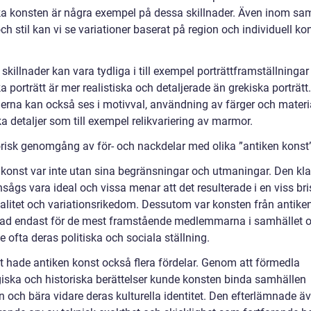
a konsten är några exempel på dessa skillnader. Även inom s
ch stil kan vi se variationer baserat på region och individuell ko
killnader kan vara tydliga i till exempel porträttframställningar
 porträtt är mer realistiska och detaljerade än grekiska porträtt.
derna kan också ses i motivval, användning av färger och materi
ka detaljer som till exempel relikvariering av marmor.
orisk genomgång av för- och nackdelar med olika ”antiken konst
 konst var inte utan sina begränsningar och utmaningar. Den kl
nsågs vara ideal och vissa menar att det resulterade i en viss bri
ualitet och variationsrikedom. Dessutom var konsten från antike
rad endast för de mest framstående medlemmarna i samhället 
 ofta deras politiska och sociala ställning.
 hade antiken konst också flera fördelar. Genom att förmedla
iska och historiska berättelser kunde konsten binda samhällen
och bära vidare deras kulturella identitet. Den efterlämnade ä