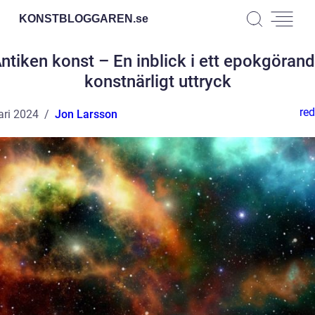
KONSTBLOGGAREN.
se
ntiken konst – En inblick i ett epokgöran
konstnärligt uttryck
red
ari 2024
Jon Larsson