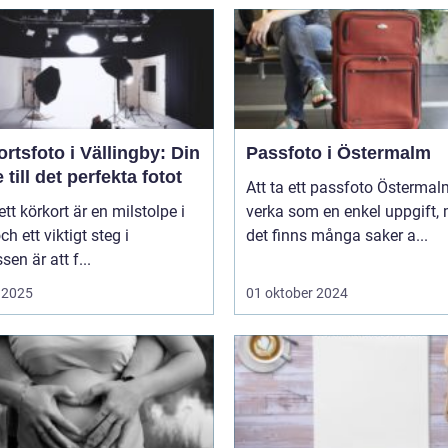
rtsfoto i Vällingby: Din
Passfoto i Östermalm
 till det perfekta fotot
Att ta ett passfoto Österma
 ett körkort är en milstolpe i
verka som en enkel uppgift,
och ett viktigt steg i
det finns många saker a...
sen är att f...
 2025
01 oktober 2024