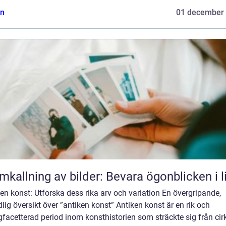
n
01 december
mkallning av bilder: Bevara ögonblicken i l
en konst: Utforska dess rika arv och variation En övergripande,
lig översikt över ”antiken konst” Antiken konst är en rik och
acetterad period inom konsthistorien som sträckte sig från cir