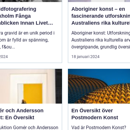
idfotografering
Aboriginer konst – en
olm Fånga
fascinerande utforskni
blicken Innan Livet
Australiens rika kulture
ndras
arv
ra gravid är en unik period i
Aboriginer konst: Utforsknin
som är fylld av spänning,
Australiens rika kulturella arv E
, f&ou...
övergripande, grundlig översi
 2024
18 januari 2024
r och Andersson
En Översikt över
t: En Översikt
Postmodern Konst
mér och Andersson
Vad är Postmodern Konst?