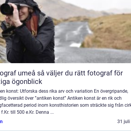
umeå så väljer du rätt fotograf för
tiga ögonblick
en konst: Utforska dess rika arv och variation En övergripande,
lig översikt över ”antiken konst” Antiken konst är en rik och
acetterad period inom konsthistorien som sträckte sig från cir
f.Kr. till 500 e.Kr. Denna ...
n
31 jul