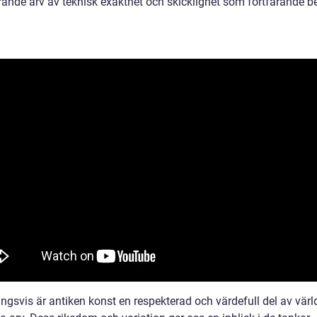
ande arv av teknisk exakthet och skicklighet som fortfarande 
ingsvis är antiken konst en respekterad och värdefull del av vär