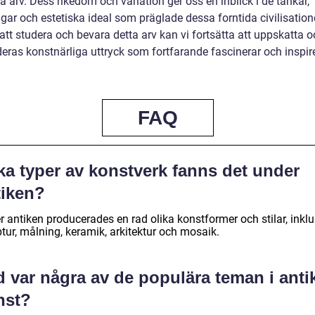
la arv. Dess rikedom och variation ger oss en inblick i de tankar,
gar och estetiska ideal som präglade dessa forntida civilisation
tt studera och bevara detta arv kan vi fortsätta att uppskatta o
deras konstnärliga uttryck som fortfarande fascinerar och inspir
FAQ
ka typer av konstverk fanns det under
tiken?
 antiken producerades en rad olika konstformer och stilar, inklu
tur, målning, keramik, arkitektur och mosaik.
d var några av de populära teman i anti
nst?