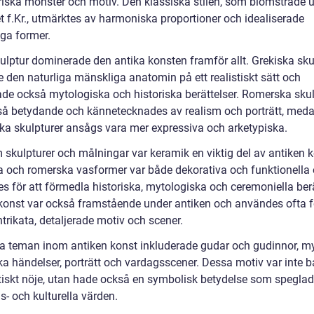
iska mönster och motiv. Den klassiska stilen, som blomstrade 
t f.Kr., utmärktes av harmoniska proportioner och idealiserade
ga former.
ulptur dominerade den antika konsten framför allt. Grekiska sku
e den naturliga mänskliga anatomin på ett realistiskt sätt och
ade också mytologiska och historiska berättelser. Romerska skul
så betydande och kännetecknades av realism och porträtt, med
ska skulpturer ansågs vara mer expressiva och arketypiska.
 skulpturer och målningar var keramik en viktig del av antiken k
a och romerska vasformer var både dekorativa och funktionella
s för att förmedla historiska, mytologiska och ceremoniella berä
onst var också framstående under antiken och användes ofta fö
trikata, detaljerade motiv och scener.
a teman inom antiken konst inkluderade gudar och gudinnor, my
ka händelser, porträtt och vardagsscener. Dessa motiv var inte ba
etiskt nöje, utan hade också en symbolisk betydelse som spegla
- och kulturella värden.