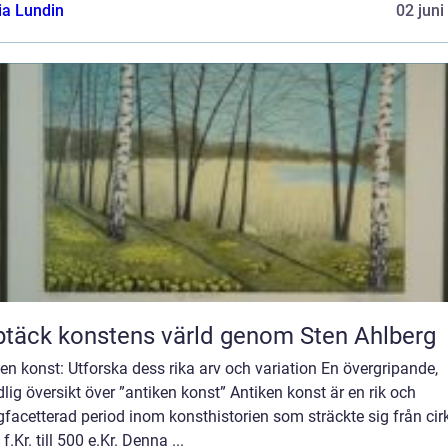
ia Lundin
02 juni
täck konstens värld genom Sten Ahlberg
en konst: Utforska dess rika arv och variation En övergripande,
lig översikt över ”antiken konst” Antiken konst är en rik och
acetterad period inom konsthistorien som sträckte sig från cir
f.Kr. till 500 e.Kr. Denna ...