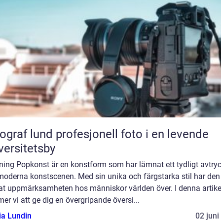
und profesjonell foto i en levende
versitetsby
ning Popkonst är en konstform som har lämnat ett tydligt avtry
moderna konstscenen. Med sin unika och färgstarka stil har den
at uppmärksamheten hos människor världen över. I denna artike
r vi att ge dig en övergripande översi...
ia Lundin
02 juni