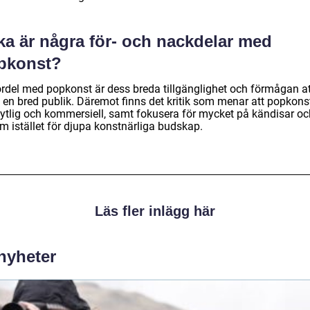
ka är några för- och nackdelar med
pkonst?
ördel med popkonst är dess breda tillgänglighet och förmågan a
ll en bred publik. Däremot finns det kritik som menar att popkons
 ytlig och kommersiell, samt fokusera för mycket på kändisar oc
m istället för djupa konstnärliga budskap.
Läs fler inlägg här
 nyheter