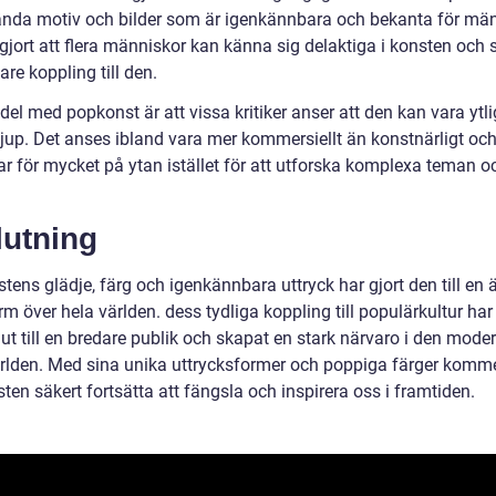
ända motiv och bilder som är igenkännbara och bekanta för män
 gjort att flera människor kan känna sig delaktiga i konsten och
are koppling till den.
el med popkonst är att vissa kritiker anser att den kan vara ytl
jup. Det anses ibland vara mer kommersiellt än konstnärligt och
ar för mycket på ytan istället för att utforska komplexa teman o
lutning
ens glädje, färg och igenkännbara uttryck har gjort den till en 
m över hela världen. dess tydliga koppling till populärkultur har 
ut till en bredare publik och skapat en stark närvaro i den mode
rlden. Med sina unika uttrycksformer och poppiga färger komm
en säkert fortsätta att fängsla och inspirera oss i framtiden.