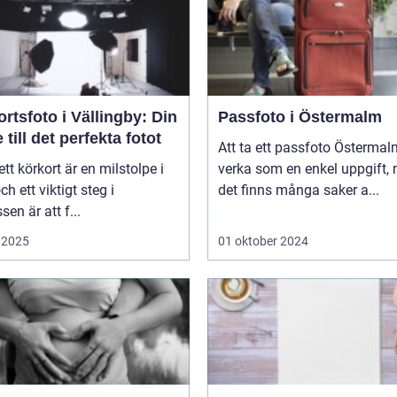
rtsfoto i Vällingby: Din
Passfoto i Östermalm
 till det perfekta fotot
Att ta ett passfoto Österma
 ett körkort är en milstolpe i
verka som en enkel uppgift,
och ett viktigt steg i
det finns många saker a...
sen är att f...
 2025
01 oktober 2024