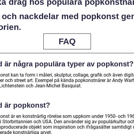
ka drag hos populära popkonstnä
- och nackdelar med popkonst g
orien.
FAQ
d är några populära typer av popkonst?
nst kan ta form i måleri, skulptur, collage, grafik och även digit
er och street art. Exempel på kända popkonstnärer är Andy Warh
Lichtenstein och Jean-Michel Basquiat.
d är popkonst?
onst är en konstnärlig rörelse som uppkom under 1950- och 19
t i Storbritannien och USA. Den använder sig av populärkultur oc
producerade objekt som inspiration och ifrågasätter samtidigt 
erade konstnärliga arvet.