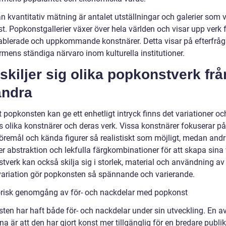
 kvantitativ mätning är antalet utställningar och galerier som v
t. Popkonstgallerier växer över hela världen och visar upp verk 
ablerade och uppkommande konstnärer. Detta visar på efterfrå
rmens ständiga närvaro inom kulturella institutioner.
skiljer sig olika popkonstverk frå
andra
t popkonsten kan ge ett enhetligt intryck finns det variationer o
s olika konstnärer och deras verk. Vissa konstnärer fokuserar på
föremål och kända figurer så realistiskt som möjligt, medan and
r abstraktion och lekfulla färgkombinationer för att skapa sina 
verk kan också skilja sig i storlek, material och användning av 
ariation gör popkonsten så spännande och varierande.
orisk genomgång av för- och nackdelar med popkonst
ten har haft både för- och nackdelar under sin utveckling. En a
na är att den har gjort konst mer tillgänglig för en bredare publ