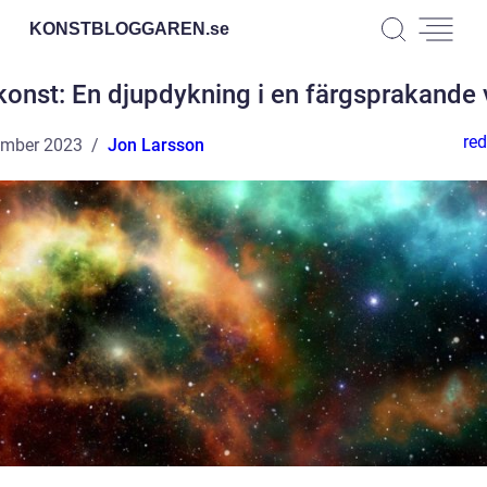
KONSTBLOGGAREN.
se
onst: En djupdykning i en färgsprakande 
red
ember 2023
Jon Larsson