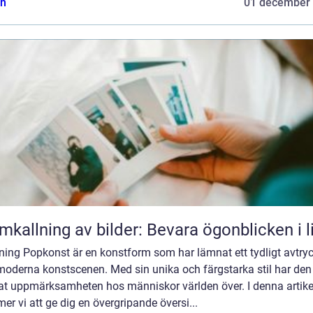
n
01 december
mkallning av bilder: Bevara ögonblicken i l
ning Popkonst är en konstform som har lämnat ett tydligt avtry
moderna konstscenen. Med sin unika och färgstarka stil har den
at uppmärksamheten hos människor världen över. I denna artike
r vi att ge dig en övergripande översi...