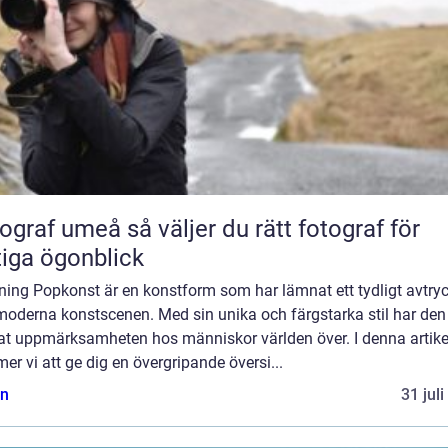
umeå så väljer du rätt fotograf för
tiga ögonblick
ning Popkonst är en konstform som har lämnat ett tydligt avtry
moderna konstscenen. Med sin unika och färgstarka stil har den
at uppmärksamheten hos människor världen över. I denna artike
r vi att ge dig en övergripande översi...
n
31 jul