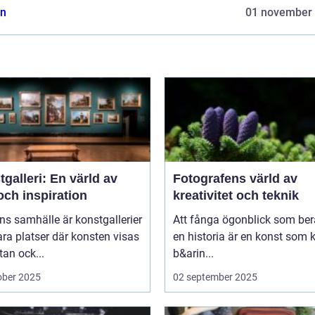
n
01 november
galleri: En värld av
Fotografens värld av
och inspiration
kreativitet och teknik
ns samhälle är konstgallerier
Att fånga ögonblick som ber
ara platser där konsten visas
en historia är en konst som 
tan ock...
b&arin...
ober 2025
02 september 2025