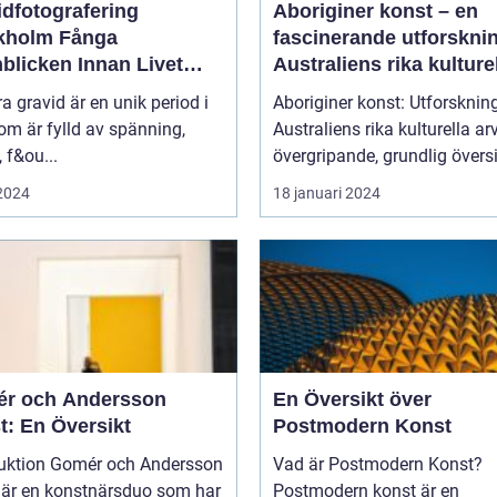
idfotografering
Aboriginer konst – en
olm Fånga
fascinerande utforskni
blicken Innan Livet
Australiens rika kulture
ndras
arv
ra gravid är en unik period i
Aboriginer konst: Utforsknin
som är fylld av spänning,
Australiens rika kulturella arv E
, f&ou...
övergripande, grundlig översi
 2024
18 januari 2024
r och Andersson
En Översikt över
t: En Översikt
Postmodern Konst
mér och Andersson
Vad är Postmodern Konst?
 är en konstnärsduo som har
Postmodern konst är en