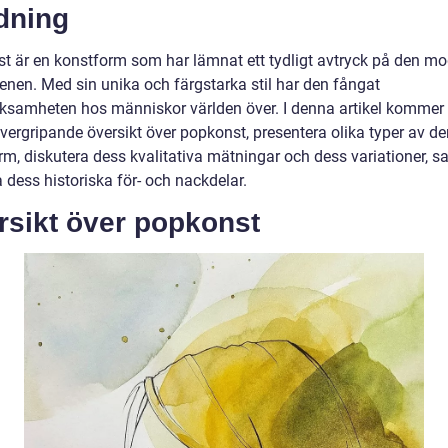
dning
t är en konstform som har lämnat ett tydligt avtryck på den m
enen. Med sin unika och färgstarka stil har den fångat
samheten hos människor världen över. I denna artikel kommer v
övergripande översikt över popkonst, presentera olika typer av d
rm, diskutera dess kvalitativa mätningar och dess variationer, s
 dess historiska för- och nackdelar.
rsikt över popkonst