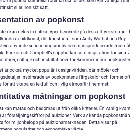
e ofta populärkulturella föremål och bilder, som var vanliga i sa
tiriskt eller ironiskt sätt.
sentation av popkonst
ten kan delas in i olika typer beroende på dess uttrycksformer. 
lkända är bildkonst, där konstnärer som Andy Warhol och Roy
stein använde serietidningsmotiv och massproducerade föremå
la-flaskor och Campbell’s soppburkar som inspiration för sina v
ulpturer, collage och installationer förekommer inom popkonste
t är också mycket populär i designvärlden, där möbler och
ngsdetaljer inspirerade av popkonstens färgskalor och former of
för att skapa en lekfull och livlig atmosfär i hemmet.
ntitativa mätningar om popkonst
t kan mätas och bedömas utifrån olika kriterier. En vanlig kvant
 är försäljningssiffror på auktioner. Verk av kända popkonstnär
lts för miljonbelopp på auktionsmarknaden. Detta visar på
rmens popularitet och ekonomiska värde.