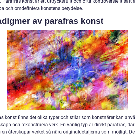
 Parafras konst är ett uttrycksfullt och ofta kontroversiellt sätt a
pa och omdefiniera konstens betydelse.
adigmer av parafras konst
as konst finns det olika typer och stilar som konstnärer kan anv
skapa och rekonstruera verk. En vanlig typ är direkt parafras, där
ren återskapar verket så nära originaldetaljerna som möjligt. D