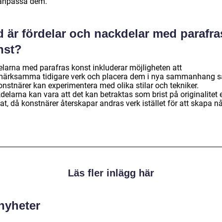
anpassa dem.
d är fördelar och nackdelar med parafra
nst?
elarna med parafras konst inkluderar möjligheten att
ärksamma tidigare verk och placera dem i nya sammanhang 
onstnärer kan experimentera med olika stilar och tekniker.
elarna kan vara att det kan betraktas som brist på originalitet e
at, då konstnärer återskapar andras verk istället för att skapa n
Läs fler inlägg här
 nyheter