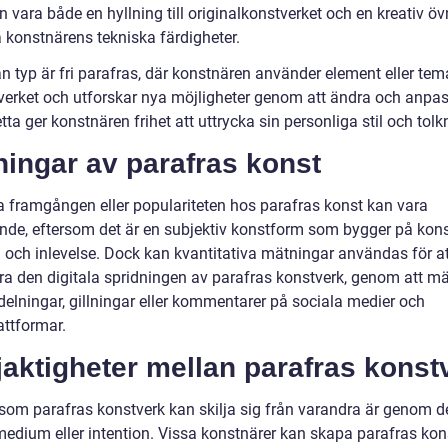
 vara både en hyllning till originalkonstverket och en kreativ öv
a konstnärens tekniska färdigheter.
n typ är fri parafras, där konstnären använder element eller tem
lverket och utforskar nya möjligheter genom att ändra och anpa
ta ger konstnären frihet att uttrycka sin personliga stil och tolk
ingar av parafras konst
a framgången eller populariteten hos parafras konst kan vara
de, eftersom det är en subjektiv konstform som bygger på kon
g och inlevelse. Dock kan kvantitativa mätningar användas för at
ra den digitala spridningen av parafras konstverk, genom att m
delningar, gillningar eller kommentarer på sociala medier och
attformar.
jaktigheter mellan parafras konst
t som parafras konstverk kan skilja sig från varandra är genom d
 medium eller intention. Vissa konstnärer kan skapa parafras kon