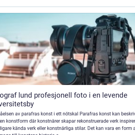
und profesjonell foto i en levende
versitetsby
åelsen av parafras konst i ett nötskal Parafras konst kan beskri
en konstform där konstnärer skapar rekonstruerade verk inspire
digare kända verk eller konstnärliga stilar. Det kan vara en form 