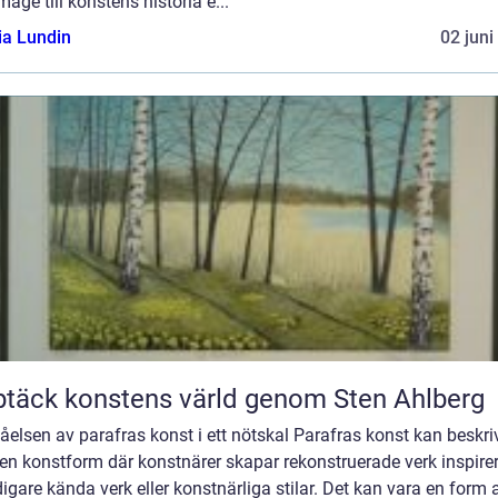
ge till konstens historia e...
ia Lundin
02 juni
täck konstens värld genom Sten Ahlberg
åelsen av parafras konst i ett nötskal Parafras konst kan beskri
en konstform där konstnärer skapar rekonstruerade verk inspire
digare kända verk eller konstnärliga stilar. Det kan vara en form 