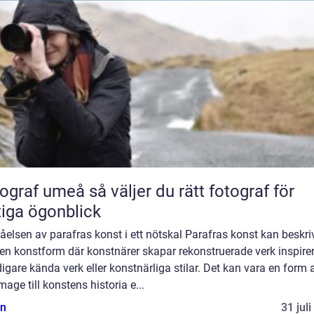
umeå så väljer du rätt fotograf för
tiga ögonblick
åelsen av parafras konst i ett nötskal Parafras konst kan beskri
en konstform där konstnärer skapar rekonstruerade verk inspire
digare kända verk eller konstnärliga stilar. Det kan vara en form 
ge till konstens historia e...
n
31 jul