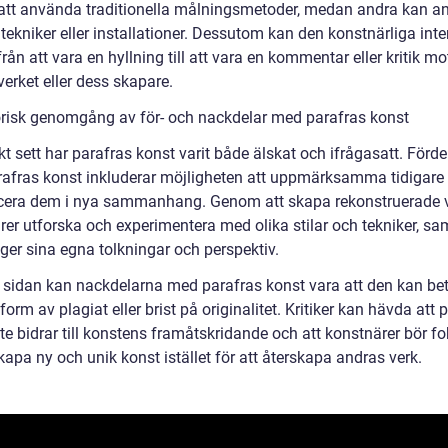
tt använda traditionella målningsmetoder, medan andra kan 
 tekniker eller installationer. Dessutom kan den konstnärliga int
från att vara en hyllning till att vara en kommentar eller kritik mo
verket eller dess skapare.
orisk genomgång av för- och nackdelar med parafras konst
kt sett har parafras konst varit både älskat och ifrågasatt. Förd
afras konst inkluderar möjligheten att uppmärksamma tidigare 
cera dem i nya sammanhang. Genom att skapa rekonstruerade 
er utforska och experimentera med olika stilar och tekniker, sam
ger sina egna tolkningar och perspektiv.
 sidan kan nackdelarna med parafras konst vara att den kan be
orm av plagiat eller brist på originalitet. Kritiker kan hävda att 
te bidrar till konstens framåtskridande och att konstnärer bör f
kapa ny och unik konst istället för att återskapa andras verk.