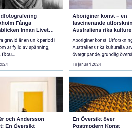
idfotografering
Aboriginer konst – en
olm Fånga
fascinerande utforskni
blicken Innan Livet
Australiens rika kulture
ndras
arv
ra gravid är en unik period i
Aboriginer konst: Utforsknin
som är fylld av spänning,
Australiens rika kulturella arv E
, f&ou...
övergripande, grundlig översi
 2024
18 januari 2024
r och Andersson
En Översikt över
t: En Översikt
Postmodern Konst