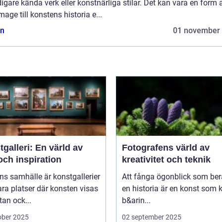
digare kända verk eller konstnärliga stilar. Det kan vara en form 
ge till konstens historia e...
n
01 november
galleri: En värld av
Fotografens värld av
och inspiration
kreativitet och teknik
ns samhälle är konstgallerier
Att fånga ögonblick som ber
ara platser där konsten visas
en historia är en konst som 
tan ock...
b&arin...
ober 2025
02 september 2025