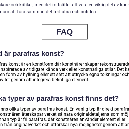
kare och kritiker, men det fortsätter att vara en viktig del av kon
enom att föra samman det förflutna och nutiden.
FAQ
d är parafras konst?
fras konst är en konstform där konstnärer skapar rekonstruerad
inspirerade av tidigare kända verk eller konstnärliga stilar. Det k
en form av hyllning eller ett sätt att uttrycka egna tolkningar oc
ivitet genom att integrera befintliga element.
ka typer av parafras konst finns det?
inns olika typer av parafras konst. En vanlig typ är direkt parafra
konstnären återskapar verket så nära originaldetaljerna som möjl
nnan typ är fri parafras, där konstnären använder element eller
n från originalverket och utforskar nya möjligheter genom att ä