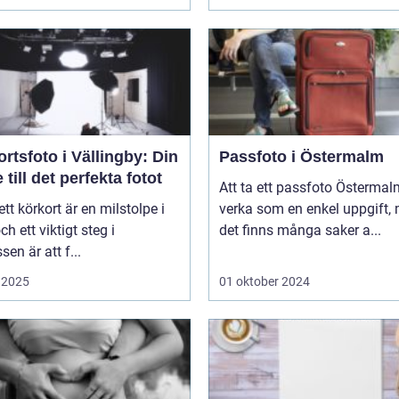
rtsfoto i Vällingby: Din
Passfoto i Östermalm
 till det perfekta fotot
Att ta ett passfoto Österma
 ett körkort är en milstolpe i
verka som en enkel uppgift,
och ett viktigt steg i
det finns många saker a...
sen är att f...
 2025
01 oktober 2024