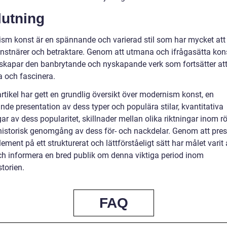
lutning
sm konst är en spännande och varierad stil som har mycket att
nstnärer och betraktare. Genom att utmana och ifrågasätta kon
skapar den banbrytande och nyskapande verk som fortsätter at
a och fascinera.
rtikel har gett en grundlig översikt över modernism konst, en
de presentation av dess typer och populära stilar, kvantitativa
r av dess popularitet, skillnader mellan olika riktningar inom r
historisk genomgång av dess för- och nackdelar. Genom att pre
ement på ett strukturerat och lättförståeligt sätt har målet varit 
ch informera en bred publik om denna viktiga period inom
torien.
FAQ