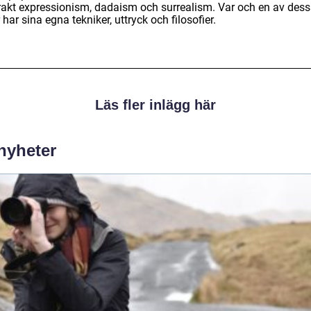
rakt expressionism, dadaism och surrealism. Var och en av des
r har sina egna tekniker, uttryck och filosofier.
Läs fler inlägg här
 nyheter