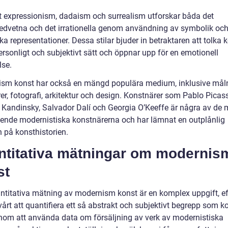
t expressionism, dadaism och surrealism utforskar båda det
dvetna och det irrationella genom användning av symbolik och 
ska representationer. Dessa stilar bjuder in betraktaren att tolka 
ersonligt och subjektivt sätt och öppnar upp för en emotionell
lse.
sm konst har också en mängd populära medium, inklusive måln
er, fotografi, arkitektur och design. Konstnärer som Pablo Picas
 Kandinsky, Salvador Dalí och Georgia O’Keeffe är några av de 
ende modernistiska konstnärerna och har lämnat en outplånlig
n på konsthistorien.
ntitativa mätningar om modernis
st
ntitativa mätning av modernism konst är en komplex uppgift, e
vårt att quantifiera ett så abstrakt och subjektivt begrepp som k
om att använda data om försäljning av verk av modernistiska