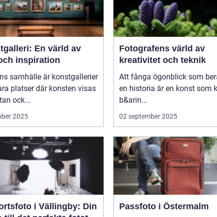
galleri: En värld av
Fotografens värld av
och inspiration
kreativitet och teknik
ns samhälle är konstgallerier
Att fånga ögonblick som ber
ara platser där konsten visas
en historia är en konst som 
tan ock...
b&arin...
ober 2025
02 september 2025
rtsfoto i Vällingby: Din
Passfoto i Östermalm