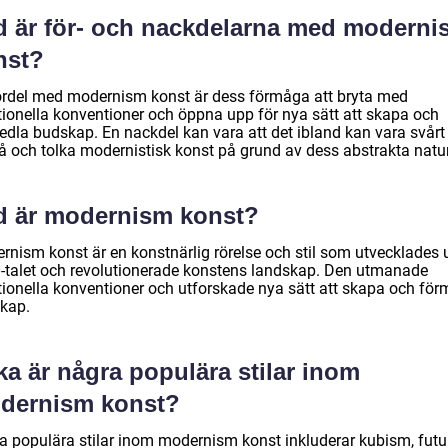
d är för- och nackdelarna med moderni
nst?
ördel med modernism konst är dess förmåga att bryta med
itionella konventioner och öppna upp för nya sätt att skapa och
edla budskap. En nackdel kan vara att det ibland kan vara svårt 
tå och tolka modernistisk konst på grund av dess abstrakta natur
d är modernism konst?
rnism konst är en konstnärlig rörelse och stil som utvecklades 
-talet och revolutionerade konstens landskap. Den utmanade
itionella konventioner och utforskade nya sätt att skapa och för
kap.
ka är några populära stilar inom
dernism konst?
a populära stilar inom modernism konst inkluderar kubism, futu