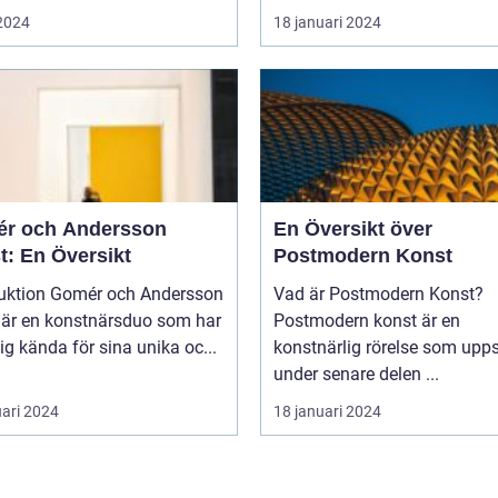
 2024
18 januari 2024
r och Andersson
En Översikt över
t: En Översikt
Postmodern Konst
mér och Andersson
Vad är Postmodern Konst?
 är en konstnärsduo som har
Postmodern konst är en
sig kända för sina unika oc...
konstnärlig rörelse som upp
under senare delen ...
uari 2024
18 januari 2024