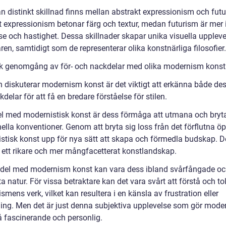
n distinkt skillnad finns mellan abstrakt expressionism och futu
t expressionism betonar färg och textur, medan futurism är mer 
se och hastighet. Dessa skillnader skapar unika visuella uppleve
ren, samtidigt som de representerar olika konstnärliga filosofier.
sk genomgång av för- och nackdelar med olika modernism konst
 diskuterar modernism konst är det viktigt att erkänna både des
delar för att få en bredare förståelse för stilen.
el med modernistisk konst är dess förmåga att utmana och bry
nella konventioner. Genom att bryta sig loss från det förflutna ö
stisk konst upp för nya sätt att skapa och förmedla budskap. D
ll ett rikare och mer mångfacetterat konstlandskap.
del med modernism konst kan vara dess ibland svårfångade o
a natur. För vissa betraktare kan det vara svårt att förstå och to
mens verk, vilket kan resultera i en känsla av frustration eller
ning. Men det är just denna subjektiva upplevelse som gör moder
å fascinerande och personlig.