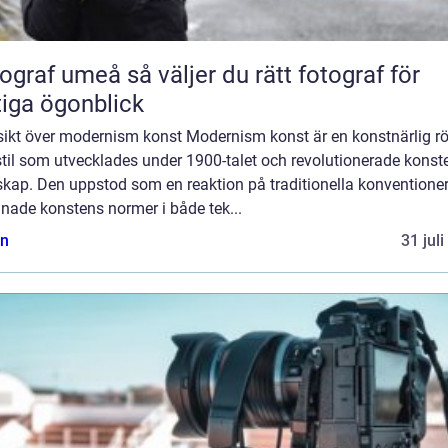
umeå så väljer du rätt fotograf för
tiga ögonblick
sikt över modernism konst Modernism konst är en konstnärlig rö
til som utvecklades under 1900-talet och revolutionerade konst
skap. Den uppstod som en reaktion på traditionella konventione
nade konstens normer i både tek...
n
31 jul