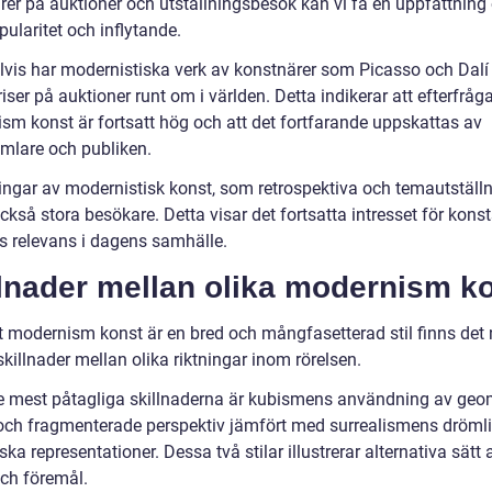
rer på auktioner och utställningsbesök kan vi få en uppfattnin
ularitet och inflytande.
vis har modernistiska verk av konstnärer som Picasso och Dalí 
iser på auktioner runt om i världen. Detta indikerar att efterfråg
sm konst är fortsatt hög och att det fortfarande uppskattas av
mlare och publiken.
ningar av modernistisk konst, som retrospektiva och temautställn
ckså stora besökare. Detta visar det fortsatta intresset för konst
s relevans i dagens samhälle.
llnader mellan olika modernism k
tt modernism konst är en bred och mångfasetterad stil finns det
skillnader mellan olika riktningar inom rörelsen.
e mest påtagliga skillnaderna är kubismens användning av geo
och fragmenterade perspektiv jämfört med surrealismens dröml
ska representationer. Dessa två stilar illustrerar alternativa sätt 
och föremål.