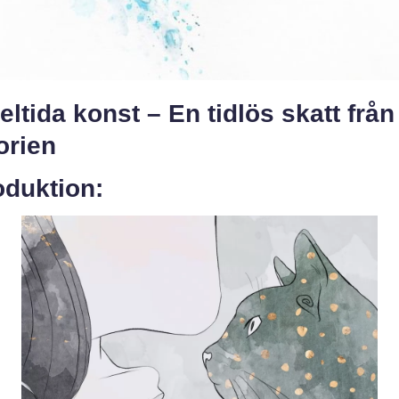
ltida konst – En tidlös skatt från
orien
oduktion: