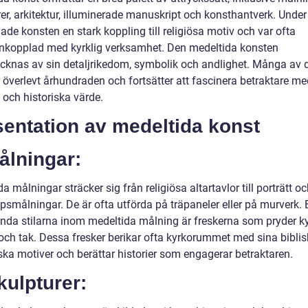
rer, arkitektur, illuminerade manuskript och konsthantverk. Unde
ade konsten en stark koppling till religiösa motiv och var ofta
opplad med kyrklig verksamhet. Den medeltida konsten
cknas av sin detaljrikedom, symbolik och andlighet. Många av 
 överlevt århundraden och fortsätter att fascinera betraktare me
 och historiska värde.
entation av medeltida konst
ålningar:
a målningar sträcker sig från religiösa altartavlor till porträtt o
psmålningar. De är ofta utförda på träpaneler eller på murverk. 
nda stilarna inom medeltida målning är freskerna som pryder k
och tak. Dessa fresker berikar ofta kyrkorummet med sina bibli
ska motiver och berättar historier som engagerar betraktaren.
kulpturer: