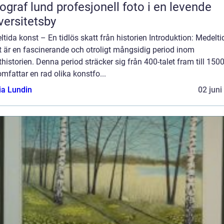
und profesjonell foto i en levende
versitetsby
tida konst – En tidlös skatt från historien Introduktion: Medelti
t är en fascinerande och otroligt mångsidig period inom
historien. Denna period sträcker sig från 400-talet fram till 1500
mfattar en rad olika konstfo...
ia Lundin
02 juni