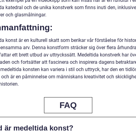
Ett exempel på en videoklipp som kan visas här är en rundtur i e
da katedral och de unika konstverk som finns inuti den, inklusiv
rer och glasmålningar.
manfattning:
a konst är en kulturell skatt som berikar vår förståelse för histo
ensamma arv. Denna konstform sträcker sig över flera århundr
ttar ett brett utbud av uttryckssätt. Medeltida konstverk har öv
aden och fortsätter att fascinera och inspirera dagens betraktar
edeltida konsten kan variera i stil och uttryck, har den en tidlö
 och är en påminnelse om människans kreativitet och skicklighe
istorien.
FAQ
d är medeltida konst?