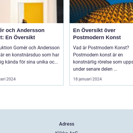
r och Andersson
En Översikt över
t: En Översikt
Postmodern Konst
mér och Andersson
Vad är Postmodern Konst?
 är en konstnärsduo som har
Postmodern konst är en
sig kända för sina unika oc...
konstnärlig rörelse som upp
under senare delen ...
uari 2024
18 januari 2024
Adress