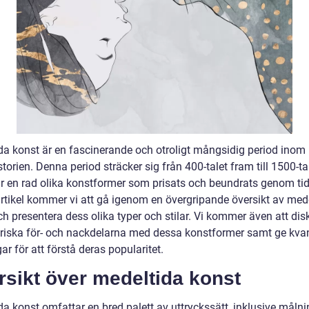
da konst är en fascinerande och otroligt mångsidig period inom
torien. Denna period sträcker sig från 400-talet fram till 1500-ta
r en rad olika konstformer som prisats och beundrats genom tid
rtikel kommer vi att gå igenom en övergripande översikt av med
h presentera dess olika typer och stilar. Vi kommer även att dis
oriska för- och nackdelarna med dessa konstformer samt ge kvan
r för att förstå deras popularitet.
sikt över medeltida konst
a konst omfattar en bred palett av uttryckssätt, inklusive målni