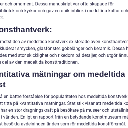
er och ornament. Dessa manuskript var ofta skapade för
ibliotek och kyrkor och gav en unik inblick i medeltida kultur oc
t.
onsthantverk:
torhetstiden av medeltida konstverk existerade även konsthantver
nkluderar smycken, glasfönster, gobelänger och keramik. Dessa 
ades med stor skicklighet och rikedom på detaljer, och utgör änn
g del av den medeltida konsttraditionen.
ntitativa mätningar om medeltida
st
få en bättre förståelse för populariteten hos medeltida konstverk
att titta på kvantitativa mätningar. Statistik visar att medeltida k
t har en stor dragningskraft på besökare på museer och utställni
 i världen. Enligt en rapport från en betydande konstmuseum mä
t besökta avdelningen är den som rör medeltida konstföremål.