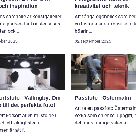
och inspiration
kreativitet och teknik
ns samhälle är konstgallerier
Att fånga ögonblick som ber
ara platser där konsten visas
en historia är en konst som 
tan ock...
b&arin...
ober 2025
02 september 2025
rtsfoto i Vällingby: Din
Passfoto i Östermalm
 till det perfekta fotot
Att ta ett passfoto Österma
 ett körkort är en milstolpe i
verka som en enkel uppgift,
och ett viktigt steg i
det finns många saker a...
sen är att f...