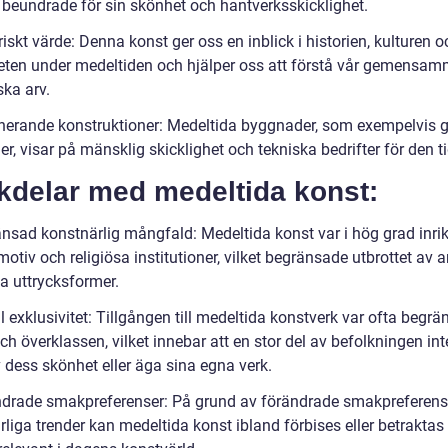
a beundrade för sin skönhet och hantverksskicklighet.
riskt värde: Denna konst ger oss en inblick i historien, kulturen o
eten under medeltiden och hjälper oss att förstå vår gemensa
ska arv.
nerande konstruktioner: Medeltida byggnader, som exempelvis g
er, visar på mänsklig skicklighet och tekniska bedrifter för den t
kdelar med medeltida konst:
änsad konstnärlig mångfald: Medeltida konst var i hög grad inri
motiv och religiösa institutioner, vilket begränsade utbrottet av 
la uttrycksformer.
l exklusivitet: Tillgången till medeltida konstverk var ofta begrän
ch överklassen, vilket innebar att en stor del av befolkningen in
 dess skönhet eller äga sina egna verk.
ndrade smakpreferenser: På grund av förändrade smakpreferens
rliga trender kan medeltida konst ibland förbises eller betrakta