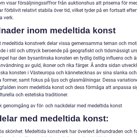
m visar försäljningssiffror från auktionshus att priserna för me
r förblivit relativt stabila över tid, vilket tyder på en fortsatt eft
a verk.
lnader inom medeltida konst
tt medeltida konstverk delar vissa gemensamma teman och moti
 de i stil och uttryck beroende på geografiskt och tidsmässigt ur
mpel har den bysantinska konsten en tydlig östlig influens och ä
användning av guld, ikoner och rika färger. Å andra sidan utveck
iska konsten i Västeuropa och kännetecknas av sina slanka och
a former, samt fokus på ljus och glasmålningar. Dessa variatione
falden inom medeltida konst och dess förmåga att anpassa sig 
lturella och estetiska traditioner.
sk genomgång av för- och nackdelar med medeltida konst
delar med medeltida konst:
lös skönhet: Medeltida konstverk har överlevt århundraden och fo