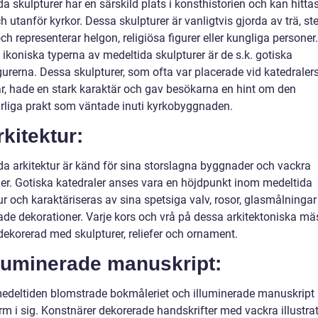
a skulpturer har en särskild plats i konsthistorien och kan hitta
 utanför kyrkor. Dessa skulpturer är vanligtvis gjorda av trä, ste
ch representerar helgon, religiösa figurer eller kungliga personer
ikoniska typerna av medeltida skulpturer är de s.k. gotiska
gurerna. Dessa skulpturer, som ofta var placerade vid katedraler
r, hade en stark karaktär och gav besökarna en hint om den
rliga prakt som väntade inuti kyrkobyggnaden.
rkitektur:
da arkitektur är känd för sina storslagna byggnader och vackra
ler. Gotiska katedraler anses vara en höjdpunkt inom medeltida
ur och karaktäriseras av sina spetsiga valv, rosor, glasmålninga
rade dekorationer. Varje kors och vrå på dessa arkitektoniska mä
 dekorerad med skulpturer, reliefer och ornament.
lluminerade manuskript:
edeltiden blomstrade bokmåleriet och illuminerade manuskript 
m i sig. Konstnärer dekorerade handskrifter med vackra illustrat