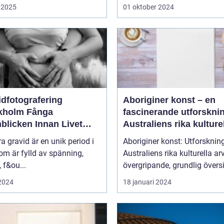
 2025
01 oktober 2024
idfotografering
Aboriginer konst – en
olm Fånga
fascinerande utforskni
blicken Innan Livet
Australiens rika kulture
ndras
arv
ra gravid är en unik period i
Aboriginer konst: Utforsknin
som är fylld av spänning,
Australiens rika kulturella arv E
, f&ou...
övergripande, grundlig översi
 2024
18 januari 2024