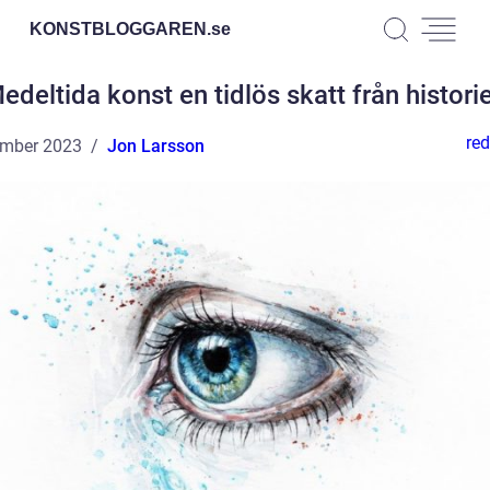
KONSTBLOGGAREN.
se
edeltida konst en tidlös skatt från histori
red
ember 2023
Jon Larsson