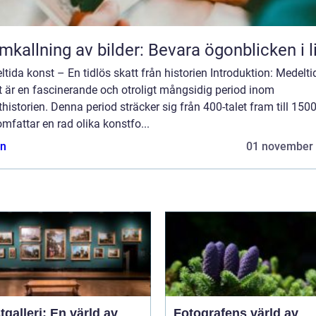
mkallning av bilder: Bevara ögonblicken i l
tida konst – En tidlös skatt från historien Introduktion: Medelti
t är en fascinerande och otroligt mångsidig period inom
historien. Denna period sträcker sig från 400-talet fram till 1500
mfattar en rad olika konstfo...
n
01 november
galleri: En värld av
Fotografens värld av