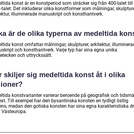
tida konst är en konstperiod som sträcker sig från 400-talet till
talet. Det inkluderar olika konstformer som målningar, skulpture
tektur, illuminerade manuskript och konsthantverk.
ka är de olika typerna av medeltida kon
tida konst omfattar målningar, skulpturer, arkitektur, illuminera
skript och konsthantverk. Varje typ har sina egna unika
etecken och uttryckssätt.
 skiljer sig medeltida konst åt i olika
gioner?
ltida konstvarianter varierar beroende på geografisk och tidsm
xt. Till exempel har den bysantinska konsten en tydligt östlig
uens, medan den gotiska konsten har sina egna karakteristiska d
 Västeuropa.