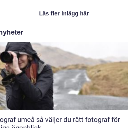
Läs fler inlägg här
 nyheter
umeå så väljer du rätt fotograf för
tiga ögonblick