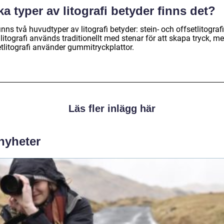
ka typer av litografi betyder finns det?
inns två huvudtyper av litografi betyder: stein- och offsetlitografi
litografi används traditionellt med stenar för att skapa tryck, m
etlitografi använder gummitryckplattor.
Läs fler inlägg här
 nyheter