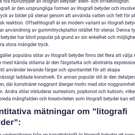
s två huvudtyper av litografi betyder: stein- och offsetlitografi.
ografi är den ursprungliga formen av litografi betyder och involve
ryck av bilder på stenar genom att använda vatten och fett för a
k reaktion. Offsetlitografi är en modern variant av litografi bet
rar användning av gummitryckplattor istället för stenar. Denna t
i betyder har blivit populär på grund av sin enkelhet och möjlighe
ra stora mängder tryck.
gäller populära stilar av litografi betyder finns det flera att välja
e mest kända stilarna är den färgstarka och abstrakta expressi
til använder levande färger och spontanitet för att skapa
ässigt laddade konstverk. En annan populär stil är den detaljer
en, där konstnärer noggrant återger motiv med stor noggrannhet
n. Andra stilar inkluderar surrealism, popkonst och kubism, vilke
breda mångfalden och kreativiteten som litografi betyder kan er
titativa mätningar om ”litografi
der”:
n undersökning från en konsttidskrift är litografi betyder ett popu