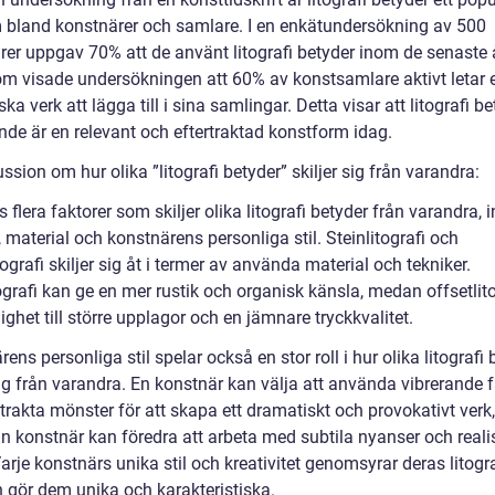
bland konstnärer och samlare. I en enkätundersökning av 500
rer uppgav 70% att de använt litografi betyder inom de senaste 
m visade undersökningen att 60% av konstsamlare aktivt letar e
iska verk att lägga till i sina samlingar. Detta visar att litografi b
nde är en relevant och eftertraktad konstform idag.
ssion om hur olika ”litografi betyder” skiljer sig från varandra:
s flera faktorer som skiljer olika litografi betyder från varandra, 
, material och konstnärens personliga stil. Steinlitografi och
tografi skiljer sig åt i termer av använda material och tekniker.
ografi kan ge en mer rustik och organisk känsla, medan offsetlito
ighet till större upplagor och en jämnare tryckkvalitet.
ens personliga stil spelar också en stor roll i hur olika litografi 
sig från varandra. En konstnär kan välja att använda vibrerande 
trakta mönster för att skapa ett dramatiskt och provokativt ver
n konstnär kan föredra att arbeta med subtila nyanser och reali
arje konstnärs unika stil och kreativitet genomsyrar deras litogr
h gör dem unika och karakteristiska.