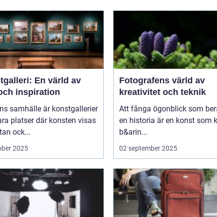
galleri: En värld av
Fotografens värld av
och inspiration
kreativitet och teknik
ns samhälle är konstgallerier
Att fånga ögonblick som ber
ara platser där konsten visas
en historia är en konst som 
tan ock...
b&arin...
ober 2025
02 september 2025