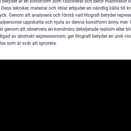
fi betyder är en konstform som fascinerar och berör människor ö
 Dess tekniker, material och stilar erbjuder en oändlig källa till kr
yck. Genom att analysera och förstå vad litografi betyder repres
vatpersoner uppskatta och njuta av denna konstform ännu mer. 
r genom att observera en konstnärs detaljerade realism eller bli
igad av abstrakt expressionism, ger litografi betyder en unik vis
se som är svår att ignorera.