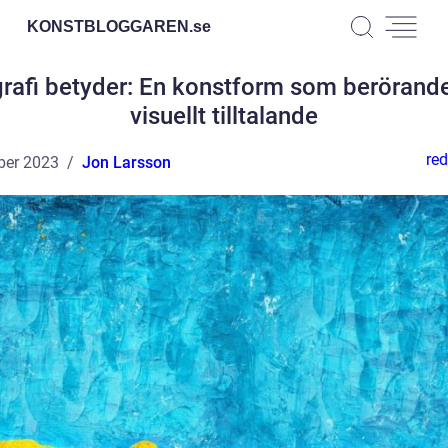
KONSTBLOGGAREN.
se
grafi betyder: En konstform som berörand
visuellt tilltalande
red
ber 2023
Jon Larsson