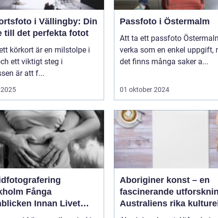
rtsfoto i Vällingby: Din
Passfoto i Östermalm
 till det perfekta fotot
Att ta ett passfoto Österma
 ett körkort är en milstolpe i
verka som en enkel uppgift,
och ett viktigt steg i
det finns många saker a...
sen är att f...
 2025
01 oktober 2024
idfotografering
Aboriginer konst – en
olm Fånga
fascinerande utforskni
blicken Innan Livet
Australiens rika kulture
ndras
arv