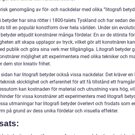
orisk genomgång av för- och nackdelar med olika ”litografi betyd
i betyder har sina rötter i 1800-talets Tyskland och har sedan de
ts till en populär konstform över hela världen. Under sin evoluti
i betyder erbjudit konstnärer många fördelar. En av de största fö
gheten att skapa upplagor av tryck, vilket gör att konstnären kan
bred publik och göra sina verk mer tillgängliga. Litografi betyder g
onstnärer möjlighet att experimentera med olika tekniker och mat
er dem stor kreativ frihet.
sidan har litografi betyder också vissa nackdelar. Det kräver en
teknisk skicklighet och erfarenhet för att få tillstånd ett framgå
Dessutom kan kostnaden för material och utrustning vara hög, vi
 hinder för vissa konstnärer att experimentera med litografi betyd
essa utmaningar har litografi betyder överlevt och frodats som e
rm på grund av dess unika fördelar och visuella effekter.
sats: