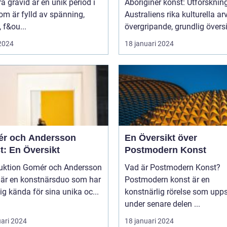
ra gravid är en unik period i
Aboriginer konst: Utforsknin
som är fylld av spänning,
Australiens rika kulturella arv E
, f&ou...
övergripande, grundlig översi
 2024
18 januari 2024
r och Andersson
En Översikt över
t: En Översikt
Postmodern Konst
mér och Andersson
Vad är Postmodern Konst?
 är en konstnärsduo som har
Postmodern konst är en
sig kända för sina unika oc...
konstnärlig rörelse som upp
under senare delen ...
uari 2024
18 januari 2024