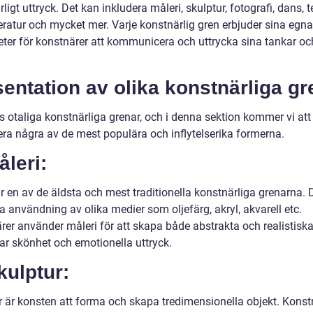
ligt uttryck. Det kan inkludera måleri, skulptur, fotografi, dans, t
tteratur och mycket mer. Varje konstnärlig gren erbjuder sina egn
eter för konstnärer att kommunicera och uttrycka sina tankar oc
entation av olika konstnärliga gr
s otaliga konstnärliga grenar, och i denna sektion kommer vi att
era några av de mest populära och inflytelserika formerna.
åleri:
r en av de äldsta och mest traditionella konstnärliga grenarna. 
a användning av olika medier som oljefärg, akryl, akvarell etc.
rer använder måleri för att skapa både abstrakta och realistiska
ar skönhet och emotionella uttryck.
kulptur:
r är konsten att forma och skapa tredimensionella objekt. Konst