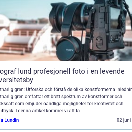
und profesjonell foto i en levende
versitetsby
närlig gren: Utforska och förstå de olika konstformerna Inledni
närlig gren omfattar ett brett spektrum av konstformer och
ckssätt som erbjuder oändliga möjligheter för kreativitet och
uttryck. I denna artikel kommer vi att ta ...
ia Lundin
02 juni