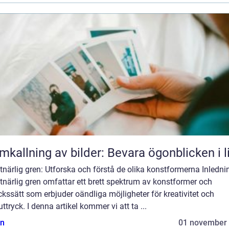
mkallning av bilder: Bevara ögonblicken i l
närlig gren: Utforska och förstå de olika konstformerna Inledni
närlig gren omfattar ett brett spektrum av konstformer och
ckssätt som erbjuder oändliga möjligheter för kreativitet och
uttryck. I denna artikel kommer vi att ta ...
n
01 november