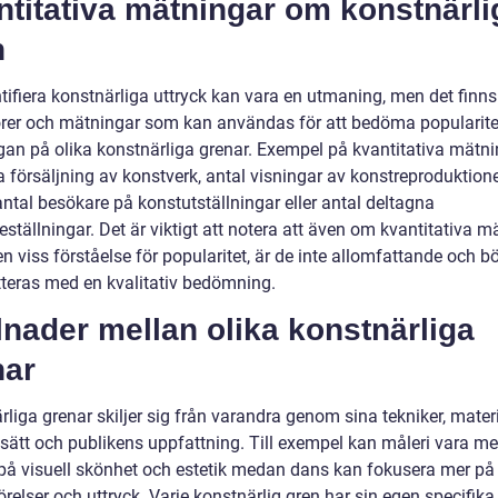
titativa mätningar om konstnärli
n
tifiera konstnärliga uttryck kan vara en utmaning, men det finns
orer och mätningar som kan användas för att bedöma popularite
ågan på olika konstnärliga grenar. Exempel på kvantitativa mätn
a försäljning av konstverk, antal visningar av konstreproduktion
antal besökare på konstutställningar eller antal deltagna
ställningar. Det är viktigt att notera att även om kvantitativa m
n viss förståelse för popularitet, är de inte allomfattande och b
teras med en kvalitativ bedömning.
lnader mellan olika konstnärliga
nar
liga grenar skiljer sig från varandra genom sina tekniker, materi
ssätt och publikens uppfattning. Till exempel kan måleri vara me
t på visuell skönhet och estetik medan dans kan fokusera mer på
relser och uttryck. Varje konstnärlig gren har sin egen specifika