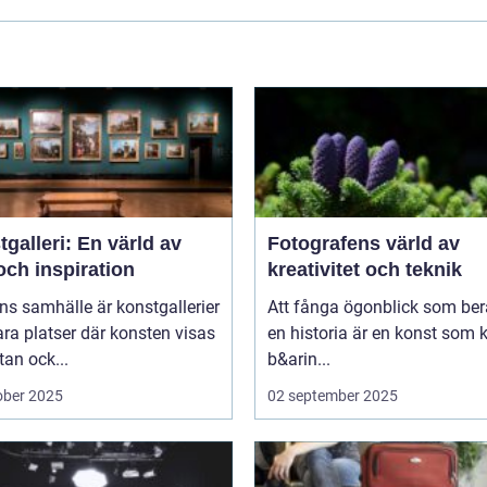
galleri: En värld av
Fotografens värld av
och inspiration
kreativitet och teknik
ns samhälle är konstgallerier
Att fånga ögonblick som ber
ara platser där konsten visas
en historia är en konst som 
tan ock...
b&arin...
ober 2025
02 september 2025