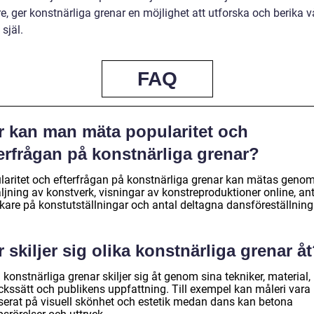
, ger konstnärliga grenar en möjlighet att utforska och berika v
 själ.
FAQ
r kan man mäta popularitet och
erfrågan på konstnärliga grenar?
laritet och efterfrågan på konstnärliga grenar kan mätas geno
ljning av konstverk, visningar av konstreproduktioner online, an
kare på konstutställningar och antal deltagna dansföreställning
 skiljer sig olika konstnärliga grenar å
 konstnärliga grenar skiljer sig åt genom sina tekniker, material,
yckssätt och publikens uppfattning. Till exempel kan måleri vara
serat på visuell skönhet och estetik medan dans kan betona