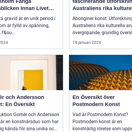
olm Fånga
fascinerande utforskni
blicken Innan Livet
Australiens rika kulture
ndras
arv
ra gravid är en unik period i
Aboriginer konst: Utforsknin
som är fylld av spänning,
Australiens rika kulturella arv E
, f&ou...
övergripande, grundlig översi
 2024
18 januari 2024
r och Andersson
En Översikt över
t: En Översikt
Postmodern Konst
mér och Andersson
Vad är Postmodern Konst?
 är en konstnärsduo som har
Postmodern konst är en
sig kända för sina unika oc...
konstnärlig rörelse som upp