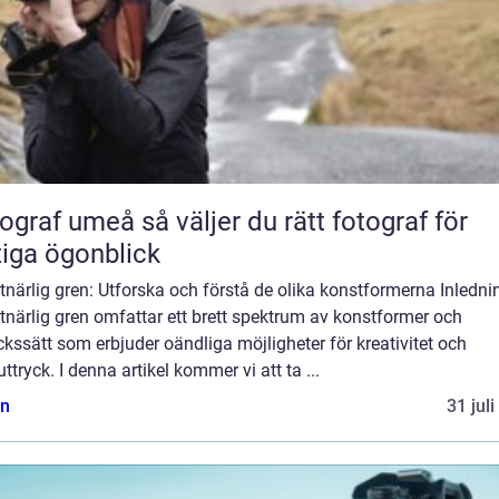
umeå så väljer du rätt fotograf för
tiga ögonblick
närlig gren: Utforska och förstå de olika konstformerna Inledni
närlig gren omfattar ett brett spektrum av konstformer och
ckssätt som erbjuder oändliga möjligheter för kreativitet och
uttryck. I denna artikel kommer vi att ta ...
n
31 jul