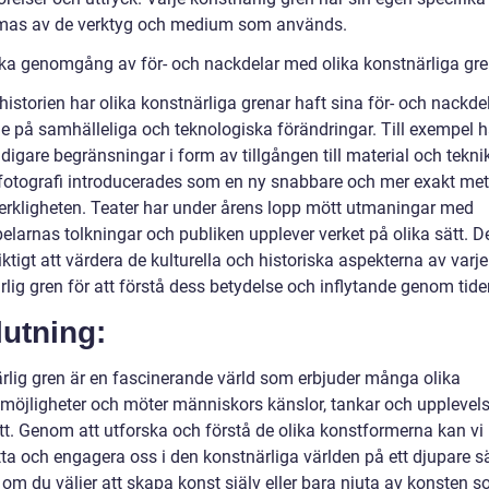
mas av de verktyg och medium som används.
ska genomgång av för- och nackdelar med olika konstnärliga gr
istorien har olika konstnärliga grenar haft sina för- och nackde
e på samhälleliga och teknologiska förändringar. Till exempel 
idigare begränsningar i form av tillgången till material och teknik
otografi introducerades som en ny snabbare och mer exakt met
erkligheten. Teater har under årens lopp mött utmaningar med
larnas tolkningar och publiken upplever verket på olika sätt. De
ktigt att värdera de kulturella och historiska aspekterna av varje
lig gren för att förstå dess betydelse och inflytande genom tide
utning:
rlig gren är en fascinerande värld som erbjuder många olika
smöjligheter och möter människors känslor, tankar och upplevels
ätt. Genom att utforska och förstå de olika konstformerna kan vi
ta och engagera oss i den konstnärliga världen på ett djupare sä
 om du väljer att skapa konst själv eller bara njuta av konsten 