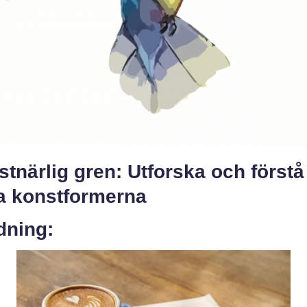
tnärlig gren: Utforska och förstå
ka konstformerna
dning: