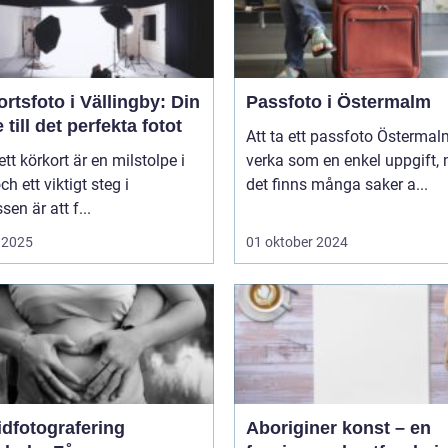
rtsfoto i Vällingby: Din
Passfoto i Östermalm
 till det perfekta fotot
Att ta ett passfoto Österma
 ett körkort är en milstolpe i
verka som en enkel uppgift,
och ett viktigt steg i
det finns många saker a...
sen är att f...
 2025
01 oktober 2024
idfotografering
Aboriginer konst – en