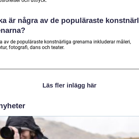
srörelser och uttryck.
ka är några av de populäraste konstnär
enarna?
a av de populäraste konstnärliga grenarna inkluderar måleri,
tur, fotografi, dans och teater.
Läs fler inlägg här
 nyheter