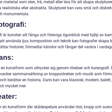
 material som sten, trä, metall eller lera för att skapa skulptur
 realistiska eller abstrakta. Skulpturer kan vara små och diskreta
ch monumentala.
otografi:
fi är konsten att fånga och föreviga ögonblick med hjälp av ka
tt använda ljus, komposition och teknik kan fotografer skapa b
ttar historier, förmedlar känslor och fångar det vackra i vardag
ans:
 en konstform som uttrycker sig genom rörelser och koreografi. 
 vacker sammansättning av kroppsrörelser och musik som förm
och berättar en historia. Dans kan vara klassisk, modern, balett, 
ch mycket mer.
eater:
är en konstform där skådespelare använder röst, kropp och sceno