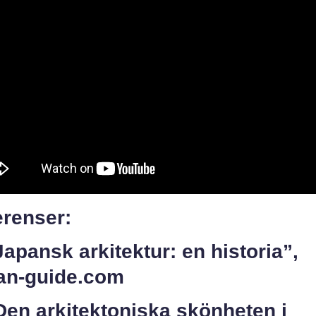
erenser:
Japansk arkitektur: en historia”,
an-guide.com
Den arkitektoniska skönheten i