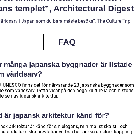
ns templet”, Architectural Digest
 världsarv i Japan som du bara måste besöka”, The Culture Trip.
FAQ
r många japanska byggnader är listade
m världsarv?
gt UNESCO finns det för närvarande 23 japanska byggnader som
de som världsarv. Detta visar på den höga kulturella och histori
elsen av japansk arkitektur.
 är japansk arkitektur känd för?
sk arkitektur är känd för sin elegans, minimalistiska stil och
nerande tekniska prestationer. Den har också en stark koppling t