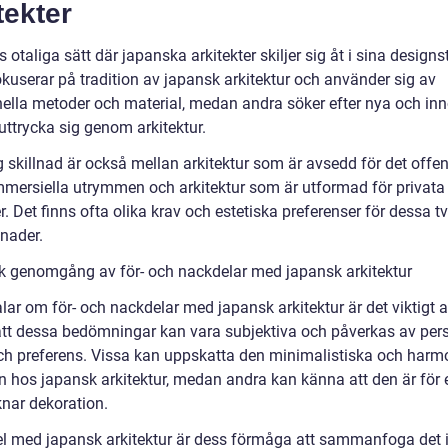
tekter
s otaliga sätt där japanska arkitekter skiljer sig åt i sina designst
okuserar på tradition av japansk arkitektur och använder sig av
onella metoder och material, medan andra söker efter nya och in
 uttrycka sig genom arkitektur.
g skillnad är också mellan arkitektur som är avsedd för det offen
mersiella utrymmen och arkitektur som är utformad för privata
. Det finns ofta olika krav och estetiska preferenser för dessa t
nader.
sk genomgång av för- och nackdelar med japansk arkitektur
alar om för- och nackdelar med japansk arkitektur är det viktigt a
att dessa bedömningar kan vara subjektiva och påverkas av per
h preferens. Vissa kan uppskatta den minimalistiska och harm
en hos japansk arkitektur, medan andra kan känna att den är för 
knar dekoration.
el med japansk arkitektur är dess förmåga att sammanfoga det 