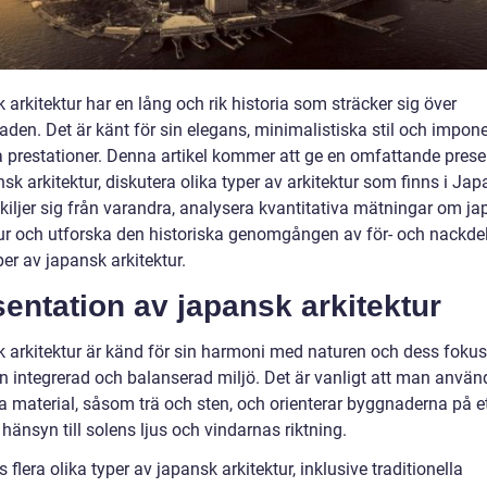
arkitektur har en lång och rik historia som sträcker sig över
aden. Det är känt för sin elegans, minimalistiska stil och impon
a prestationer. Denna artikel kommer att ge en omfattande prese
sk arkitektur, diskutera olika typer av arkitektur som finns i Ja
skiljer sig från varandra, analysera kvantitativa mätningar om j
tur och utforska den historiska genomgången av för- och nackde
per av japansk arkitektur.
entation av japansk arkitektur
 arkitektur är känd för sin harmoni med naturen och dess fokus
n integrerad och balanserad miljö. Det är vanligt att man använ
a material, såsom trä och sten, och orienterar byggnaderna på et
hänsyn till solens ljus och vindarnas riktning.
s flera olika typer av japansk arkitektur, inklusive traditionella