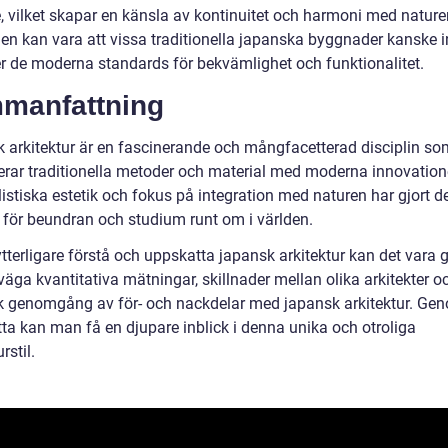
e, vilket skapar en känsla av kontinuitet och harmoni med nature
en kan vara att vissa traditionella japanska byggnader kanske i
er de moderna standards för bekvämlighet och funktionalitet.
manfattning
 arkitektur är en fascinerande och mångfacetterad disciplin so
rar traditionella metoder och material med moderna innovation
stiska estetik och fokus på integration med naturen har gjort den
 för beundran och studium runt om i världen.
ytterligare förstå och uppskatta japansk arkitektur kan det vara 
väga kvantitativa mätningar, skillnader mellan olika arkitekter o
sk genomgång av för- och nackdelar med japansk arkitektur. Gen
tta kan man få en djupare inblick i denna unika och otroliga
rstil.