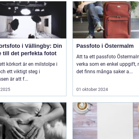
rtsfoto i Vällingby: Din
Passfoto i Östermalm
 till det perfekta fotot
Att ta ett passfoto Österma
 ett körkort är en milstolpe i
verka som en enkel uppgift,
och ett viktigt steg i
det finns många saker a...
sen är att f...
 2025
01 oktober 2024