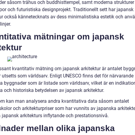
er såsom trähus och buddhisttempel, samt moderna strukture
or och futuristiska designprojekt. Traditionellt sett har japansk
tur också kännetecknats av dess minimalistiska estetik och anv
injer.
ntitativa mätningar om japansk
tektur
essant kvantitativ mätning om japansk arkitektur är antalet byg
 utsetts som världsarv. Enligt UNESCO finns det för närvarande
a byggnader som är listade som världsarv, vilket är en indikatio
la och historiska betydelsen av japansk arkitektur.
m kan man analysera andra kvantitativa data såsom antalet
skolor och arkitekturpriser som har vunnits av japanska arkitekter
japansk arkitekturs inflytande och prestationsnivå.
lnader mellan olika japanska