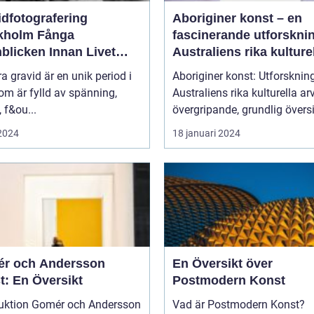
idfotografering
Aboriginer konst – en
olm Fånga
fascinerande utforskni
blicken Innan Livet
Australiens rika kulture
ndras
arv
ra gravid är en unik period i
Aboriginer konst: Utforsknin
som är fylld av spänning,
Australiens rika kulturella arv E
, f&ou...
övergripande, grundlig översi
 2024
18 januari 2024
r och Andersson
En Översikt över
t: En Översikt
Postmodern Konst
mér och Andersson
Vad är Postmodern Konst?