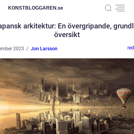
KONSTBLOGGAREN.
se
apansk arkitektur: En övergripande, grundl
översikt
red
ember 2023
Jon Larsson