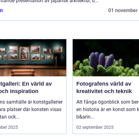
tande presentation av japansk arkitektur, d...
n
01 november
galleri: En värld av
Fotografens värld av
och inspiration
kreativitet och teknik
ns samhälle är konstgallerier
Att fånga ögonblick som ber
ara platser där konsten visas
en historia är en konst som 
tan ock...
b&arin...
ober 2025
02 september 2025