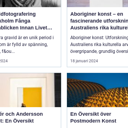
idfotografering
Aboriginer konst – en
olm Fånga
fascinerande utforskni
blicken Innan Livet
Australiens rika kulture
ndras
arv
ra gravid är en unik period i
Aboriginer konst: Utforsknin
som är fylld av spänning,
Australiens rika kulturella arv E
, f&ou...
övergripande, grundlig översi
 2024
18 januari 2024
r och Andersson
En Översikt över
t: En Översikt
Postmodern Konst