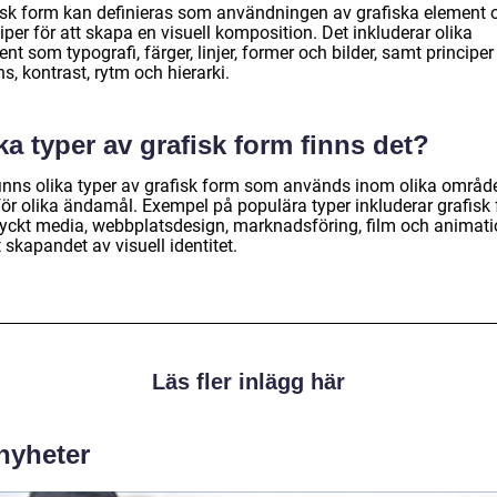
isk form kan definieras som användningen av grafiska element 
iper för att skapa en visuell komposition. Det inkluderar olika
nt som typografi, färger, linjer, former och bilder, samt principe
s, kontrast, rytm och hierarki.
ka typer av grafisk form finns det?
finns olika typer av grafisk form som används inom olika områd
för olika ändamål. Exempel på populära typer inkluderar grafisk
tryckt media, webbplatsdesign, marknadsföring, film och animati
skapandet av visuell identitet.
Läs fler inlägg här
 nyheter