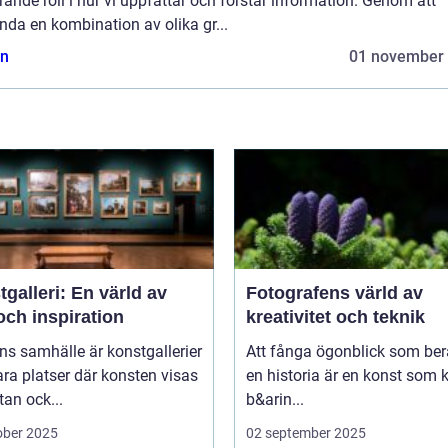
ande roll i hur vi uppfattar och förstår information. Genom att
da en kombination av olika gr...
n
01 november
galleri: En värld av
Fotografens värld av
och inspiration
kreativitet och teknik
ns samhälle är konstgallerier
Att fånga ögonblick som ber
ara platser där konsten visas
en historia är en konst som 
tan ock...
b&arin...
ober 2025
02 september 2025