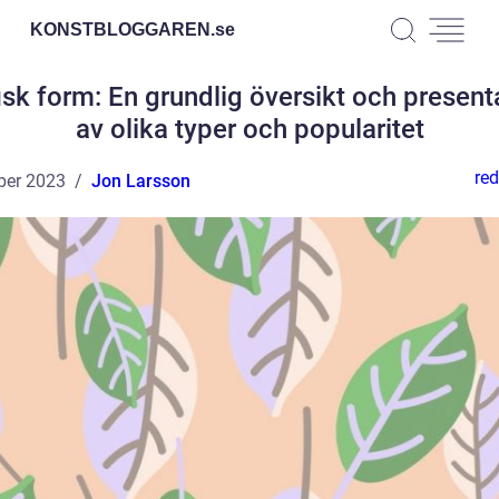
KONSTBLOGGAREN.
se
isk form: En grundlig översikt och present
av olika typer och popularitet
red
ber 2023
Jon Larsson