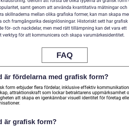
knadsföring. Genom att förstå de olika typerna av grafisk form
opularitet, samt genom att använda kvantitativa mätningar och
ra skillnaderna mellan olika grafiska former, kan man skapa me
a och framgångsrika designlösningar. Historiskt sett har grafisk
e för- och nackdelar, men med rätt tillämpning kan det vara ett
llt verktyg för att kommunicera och skapa varumärkesidentitet.
FAQ
d är fördelarna med grafisk form?
sk form erbjuder flera fördelar, inklusive effektiv kommunikatio
kap, attraktionskraft som lockar betraktarens uppmärksamhet 
gheten att skapa en igenkännbar visuell identitet för företag elle
isationer.
 är grafisk form?