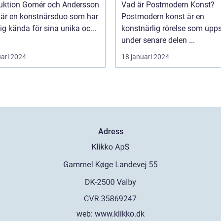
mér och Andersson
Vad är Postmodern Konst?
 är en konstnärsduo som har
Postmodern konst är en
sig kända för sina unika oc...
konstnärlig rörelse som upp
under senare delen ...
uari 2024
18 januari 2024
Adress
web:
www.klikko.dk