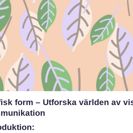
isk form – Utforska världen av vi
munikation
oduktion: