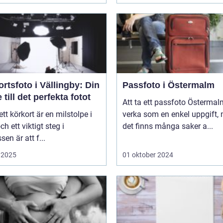
rtsfoto i Vällingby: Din
Passfoto i Östermalm
 till det perfekta fotot
Att ta ett passfoto Österma
 ett körkort är en milstolpe i
verka som en enkel uppgift,
och ett viktigt steg i
det finns många saker a...
sen är att f...
 2025
01 oktober 2024