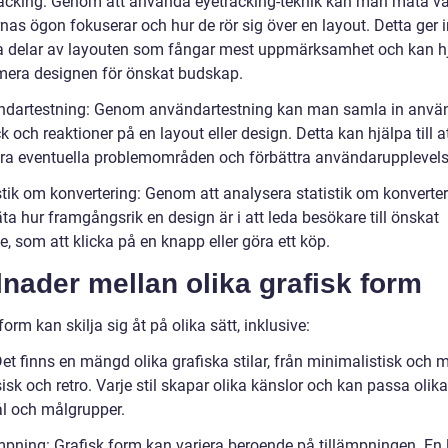
racking: Genom att använda eyetracking-teknik kan man mäta va
as ögon fokuserar och hur de rör sig över en layout. Detta ger i
a delar av layouten som fångar mest uppmärksamhet och kan hjä
imera designen för önskat budskap.
ndartestning: Genom användartestning kan man samla in anvä
 och reaktioner på en layout eller design. Detta kan hjälpa till a
iera eventuella problemområden och förbättra användarupplevel
istik om konvertering: Genom att analysera statistik om konverte
a hur framgångsrik en design är i att leda besökare till önskat
, som att klicka på en knapp eller göra ett köp.
lnader mellan olika grafisk form
form kan skilja sig åt på olika sätt, inklusive:
 Det finns en mängd olika grafiska stilar, från minimalistisk och
ssisk och retro. Varje stil skapar olika känslor och kan passa olika
 och målgrupper.
ämpning: Grafisk form kan variera beroende på tillämpningen. En 