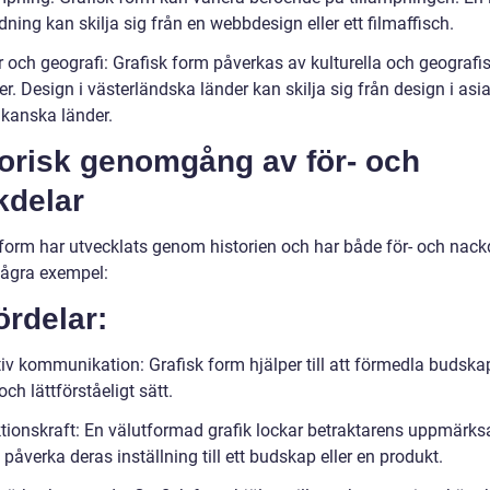
idning kan skilja sig från en webbdesign eller ett filmaffisch.
r och geografi: Grafisk form påverkas av kulturella och geografi
er. Design i västerländska länder kan skilja sig från design i asi
rikanska länder.
torisk genomgång av för- och
kdelar
 form har utvecklats genom historien och har både för- och nackd
några exempel:
ördelar:
iv kommunikation: Grafisk form hjälper till att förmedla budskap
 och lättförståeligt sätt.
ktionskraft: En välutformad grafik lockar betraktarens uppmärk
påverka deras inställning till ett budskap eller en produkt.