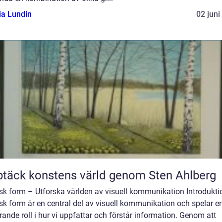
ia Lundin
02 juni
täck konstens värld genom Sten Ahlberg
sk form – Utforska världen av visuell kommunikation Introdukti
sk form är en central del av visuell kommunikation och spelar e
ande roll i hur vi uppfattar och förstår information. Genom att