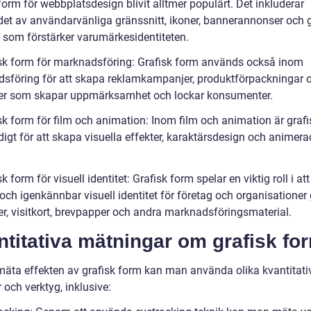
form för webbplatsdesign blivit alltmer populärt. Det inkluderar
et av användarvänliga gränssnitt, ikoner, bannerannonser och g
 som förstärker varumärkesidentiteten.
isk form för marknadsföring: Grafisk form används också inom
sföring för att skapa reklamkampanjer, produktförpackningar 
er som skapar uppmärksamhet och lockar konsumenter.
isk form för film och animation: Inom film och animation är graf
igt för att skapa visuella effekter, karaktärsdesign och animera
.
sk form för visuell identitet: Grafisk form spelar en viktig roll i at
 och igenkännbar visuell identitet för företag och organisatione
er, visitkort, brevpapper och andra marknadsföringsmaterial.
titativa mätningar om grafisk fo
 mäta effekten av grafisk form kan man använda olika kvantitati
och verktyg, inklusive: