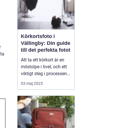
Körkortsfoto i
Vällingby: Din guide
r
till det perfekta fotot
tta
Att ta ett körkort är en
milstolpe i livet, och ett
viktigt steg i processen
är att fixa rätt
03 maj 2025
dokumentation. Ett av de
obligatoriska momenten
är att få till stånd ett
tydligt och aktuellt
körkortsfoto. I en v...