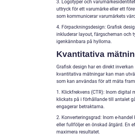
3. Logotyper och varumärkesidentitet:
uttryck för ett varumärke eller ett fö
som kommunicerar varumärkets värder
4. Förpackningsdesign: Grafisk desig
inkluderar layout, färgscheman och t
igenkännbara på hyllorna.
Kvantitativa mätni
Grafisk design har en direkt inverka
kvantitativa mätningar kan man utvär
som kan användas för att mäta fram
1. Klickfrekvens (CTR): Inom digit
klickats på i förhållande till antalet
engagerar betraktarna.
2. Konverteringsgrad: Inom e-hande
eller fullföljer en önskad åtgärd. En 
maximera resultatet.