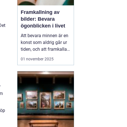
Framkallning av
bilder: Bevara
Det
ögonblicken i livet
Att bevara minnen är en
konst som aldrig går ur
tiden, och att framkalla
bilder erbjuder ett unikt
01 november 2025
sätt att skapa fysiska
påminnelser om
värdefulla ögonblick i
livet. Med dagens teknik
r
är möjligheterna
om
m&arin...
köp