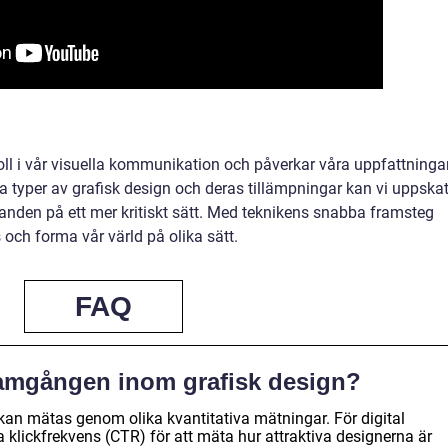
oll i vår visuella kommunikation och påverkar våra uppfattninga
a typer av grafisk design och deras tillämpningar kan vi uppska
nden på ett mer kritiskt sätt. Med teknikens snabba framsteg
s och forma vår värld på olika sätt.
FAQ
amgången inom grafisk design?
an mätas genom olika kvantitativa mätningar. För digital
lickfrekvens (CTR) för att mäta hur attraktiva designerna är