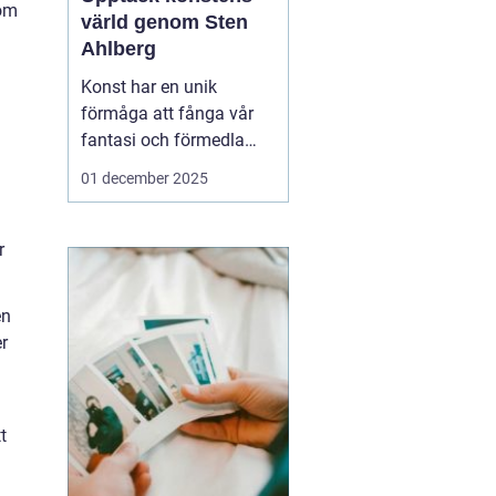
som
värld genom Sten
Ahlberg
Konst har en unik
förmåga att fånga vår
fantasi och förmedla
känslor på sätt som få
01 december 2025
andra medier kan. En
konstnär som har gjort
just detta är Sten
r
Ahlberg. Hans verk
utforskar en mängd ...
en
er
t