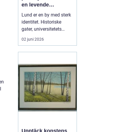
en levende
universitetsby
Lund er en by med sterk
identitet. Historiske
gater, universitetets
fagmiljøer, kulturliv og
02 juni 2026
næringsliv gir et helt
eget uttrykk. Mange
bedrifter, forskere,
kulturaktører og
privatpersoner trenger i
dag bilder som både er
en
ærlige og
l
gjennomtenkte. En ...
Upptäck konstens