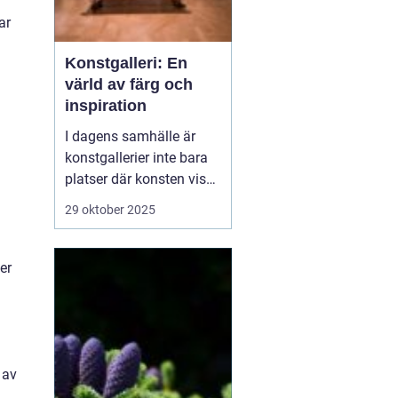
ar
Konstgalleri: En
värld av färg och
inspiration
I dagens samhälle är
konstgallerier inte bara
platser där konsten visas
upp, utan också
29 oktober 2025
kulturella centra där
människor kan samlas
för att inspireras och
er
dela konstupplevelser.
Konstgalleri är en plats
dä...
 av