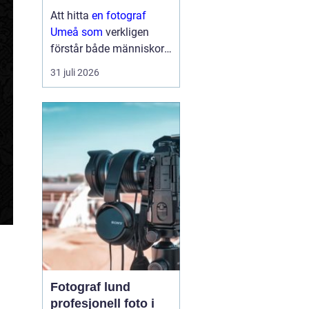
ögonblick
Att hitta
en fotograf
Umeå som
verkligen
förstår både människor
och miljö kan göra
31 juli 2026
enorm skillnad för
resultatet. Oavsett om
det handlar om bröllop,
porträtt, företag eller
familjebilder söker
många någon ...
Fotograf lund
profesjonell foto i