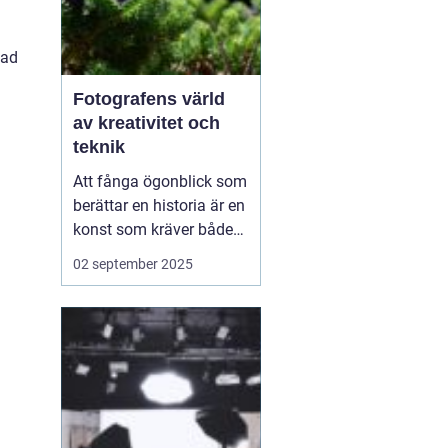
a
sad
Fotografens värld
av kreativitet och
teknik
Att fånga ögonblick som
berättar en historia är en
konst som kräver både
teknisk skicklighet och
02 september 2025
ett kreativt öga.
Fotograf
i Linköping
&a...