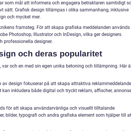
n har som mål att informera och engagera betraktaren samtidigt 
ivt sätt. Grafisk design tillämpas i olika sammanhang, inklusive
sign och mycket mer.
eknikens framsteg. För att skapa grafiska meddelanden används
be Photoshop, Illustrator och InDesign, vilka ger designers
h professionella designer.
sign och deras popularitet
gn, var och en med sin egen unika betoning och tillämpning. Här ä
 av design fokuserar på att skapa attraktiva reklammeddeland
Det kan inkludera både digital och tryckt reklam, affischer, annons
s för att skapa användarvänliga och visuellt tilltalande
r, bilder, typografi och andra grafiska element som hjälper till at