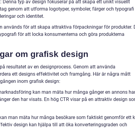
 Denna typ av design fokuserar på att skapa ett unikt visuellt
retag genom att utforma logotyper, symboler, färger och typografi
ingar och identitet.
n används för att skapa attraktiva förpackningar för produkter. 
ypografi för att locka konsumenterna och göra produkterna
ngar om grafisk design
n på resultatet av en designprocess. Genom att använda
dera ett designs effektivitet och framgång. Här är några mått
gången inom grafisk design:
al marknadsföring kan man mäta hur många gånger en annons ha
 gånger den har visats. En hög CTR visar på en attraktiv design s
l kan man mäta hur många besökare som faktiskt genomför ett 
effektiv design kan hjälpa till att öka konverteringsgraden och