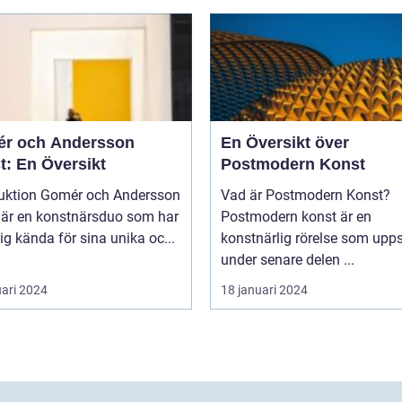
r och Andersson
En Översikt över
t: En Översikt
Postmodern Konst
mér och Andersson
Vad är Postmodern Konst?
 är en konstnärsduo som har
Postmodern konst är en
sig kända för sina unika oc...
konstnärlig rörelse som upp
under senare delen ...
uari 2024
18 januari 2024