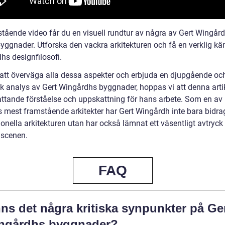
stående video får du en visuell rundtur av några av Gert Wingår
yggnader. Utforska den vackra arkitekturen och få en verklig kän
hs designfilosofi.
tt överväga alla dessa aspekter och erbjuda en djupgående oc
sk analys av Gert Wingårdhs byggnader, hoppas vi att denna arti
ttande förståelse och uppskattning för hans arbete. Som en av
 mest framstående arkitekter har Gert Wingårdh inte bara bidragi
onella arkitekturen utan har också lämnat ett väsentligt avtryck
 scenen.
FAQ
ns det några kritiska synpunkter på Ge
ngårdhs byggnader?