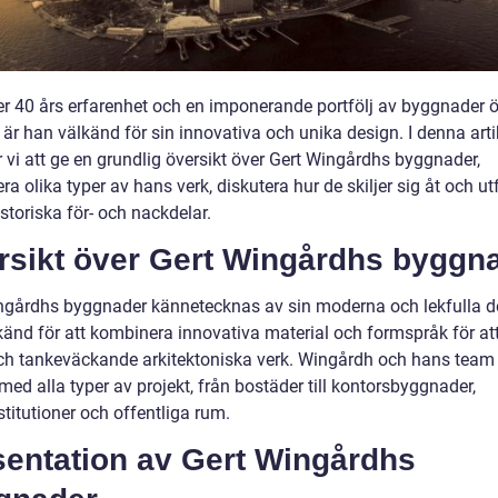
r 40 års erfarenhet och en imponerande portfölj av byggnader ö
 är han välkänd för sin innovativa och unika design. I denna arti
vi att ge en grundlig översikt över Gert Wingårdhs byggnader,
ra olika typer av hans verk, diskutera hur de skiljer sig åt och u
storiska för- och nackdelar.
rsikt över Gert Wingårdhs byggn
ngårdhs byggnader kännetecknas av sin moderna och lekfulla d
känd för att kombinera innovativa material och formspråk för at
ch tankeväckande arkitektoniska verk. Wingårdh och hans team
med alla typer av projekt, från bostäder till kontorsbyggnader,
stitutioner och offentliga rum.
sentation av Gert Wingårdhs