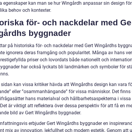
ka egenskaper kan man se hur Wingårdh anpassar sin design för
lika behov och kontexter.
oriska för- och nackdelar med Ge
gårdhs byggnader
tittar på historiska för- och nackdelar med Gert Wingårdhs byggn
inte ignorera deras framgång och popularitet. Många av hans ver
restigefyllda priser och lovordats både nationellt och internation
yggnader har också lyckats bli landmärken och symboler för st
inns.
 sidan kan vissa kritiker hävda att Wingårdhs design kan vara fö
nde” eller ”osammanhängande” för vissa människor. Det finns
ifrågasätter hans materialval och hållbarhetsaspekterna i vissa
 Det är viktigt att reflektera över dessa perspektiv för att få en m
ande bild av Gert Wingårdhs byggnader.
attningsvis erbjuder Gert Wingårdhs byggnader en inspireran
ant mix av innovation, lekfullhet och modern estetik. Genom att 