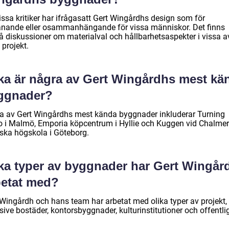
issa kritiker har ifrågasatt Gert Wingårdhs design som för
nande eller osammanhängande för vissa människor. Det finns
å diskussioner om materialval och hållbarhetsaspekter i vissa a
projekt.
lka är några av Gert Wingårdhs mest kä
ggnader?
a av Gert Wingårdhs mest kända byggnader inkluderar Turning
o i Malmö, Emporia köpcentrum i Hyllie och Kuggen vid Chalme
iska högskola i Göteborg.
lka typer av byggnader har Gert Wingår
betat med?
 Wingårdh och hans team har arbetat med olika typer av projekt,
sive bostäder, kontorsbyggnader, kulturinstitutioner och offentli