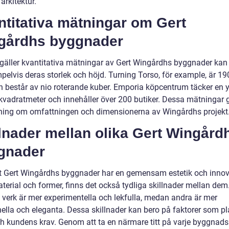
arkitektur.
titativa mätningar om Gert
gårdhs byggnader
 gäller kvantitativa mätningar av Gert Wingårdhs byggnader kan v
pelvis deras storlek och höjd. Turning Torso, för example, är 19
h består av nio roterande kuber. Emporia köpcentrum täcker en y
kvadratmeter och innehåller över 200 butiker. Dessa mätningar 
ning om omfattningen och dimensionerna av Wingårdhs projekt
lnader mellan olika Gert Wingård
gnader
tt Gert Wingårdhs byggnader har en gemensam estetik och innov
terial och former, finns det också tydliga skillnader mellan dem
 verk är mer experimentella och lekfulla, medan andra är mer
nella och eleganta. Dessa skillnader kan bero på faktorer som pl
ch kundens krav. Genom att ta en närmare titt på varje byggnads