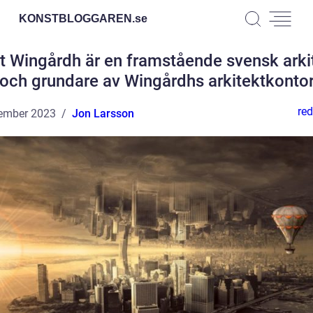
KONSTBLOGGAREN.
se
t Wingårdh är en framstående svensk arki
och grundare av Wingårdhs arkitektkonto
red
ember 2023
Jon Larsson