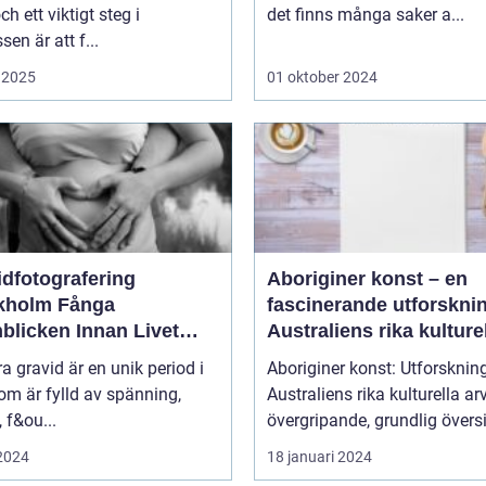
och ett viktigt steg i
det finns många saker a...
sen är att f...
 2025
01 oktober 2024
idfotografering
Aboriginer konst – en
olm Fånga
fascinerande utforskni
blicken Innan Livet
Australiens rika kulture
ndras
arv
ra gravid är en unik period i
Aboriginer konst: Utforsknin
som är fylld av spänning,
Australiens rika kulturella arv E
, f&ou...
övergripande, grundlig översi
 2024
18 januari 2024