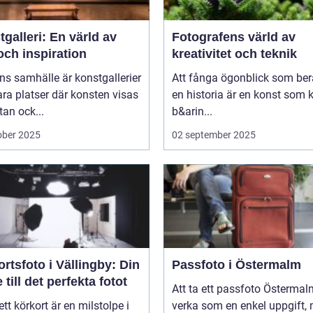
galleri: En värld av
Fotografens värld av
och inspiration
kreativitet och teknik
ns samhälle är konstgallerier
Att fånga ögonblick som ber
ara platser där konsten visas
en historia är en konst som 
tan ock...
b&arin...
ober 2025
02 september 2025
rtsfoto i Vällingby: Din
Passfoto i Östermalm
 till det perfekta fotot
Att ta ett passfoto Österma
 ett körkort är en milstolpe i
verka som en enkel uppgift,