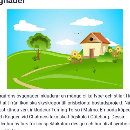
gnader
ngårdhs byggnader inkluderar en mängd olika typer och stilar. H
 allt från ikoniska skyskrapor till prisbelönta bostadsprojekt. N
st kända verk inkluderar Turning Torso i Malmö, Emporia köpce
och Kuggen vid Chalmers tekniska högskola i Göteborg. Dessa
r har hyllats för sin spektakulära design och har blivit symbole