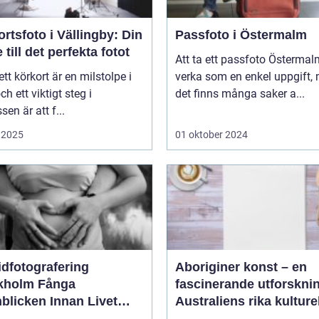
rtsfoto i Vällingby: Din
Passfoto i Östermalm
 till det perfekta fotot
Att ta ett passfoto Österma
 ett körkort är en milstolpe i
verka som en enkel uppgift,
och ett viktigt steg i
det finns många saker a...
sen är att f...
 2025
01 oktober 2024
idfotografering
Aboriginer konst – en
olm Fånga
fascinerande utforskni
blicken Innan Livet
Australiens rika kulture
ndras
arv