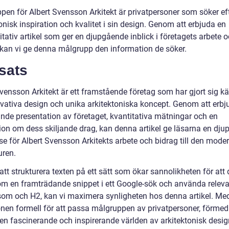
pen för Albert Svensson Arkitekt är privatpersoner som söker ef
onisk inspiration och kvalitet i sin design. Genom att erbjuda en
tativ artikel som ger en djupgående inblick i företagets arbete 
i, kan vi ge denna målgrupp den information de söker.
sats
vensson Arkitekt är ett framstående företag som har gjort sig kä
ovativa design och unika arkitektoniska koncept. Genom att erbj
nde presentation av företaget, kvantitativa mätningar och en
ion om dess skiljande drag, kan denna artikel ge läsarna en dj
se för Albert Svensson Arkitekts arbete och bidrag till den mode
uren.
tt strukturera texten på ett sätt som ökar sannolikheten för att
om en framträdande snippet i ett Google-sök och använda relev
som och H2, kan vi maximera synligheten hos denna artikel. Me
onen formell för att passa målgruppen av privatpersoner, förmedl
en fascinerande och inspirerande världen av arkitektonisk desi