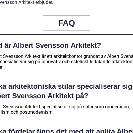
vensson Arkitekt erbjuder.
FAQ
d är Albert Svensson Arkitekt?
t Svensson Arkitekt är ett arkitektkontor grundat av Albert Sven
pecialiserar sig på innovativ och estetiskt tilltalande arkitekton
gn.
ka arkitektoniska stilar specialiserar sig
bert Svensson Arkitekt på?
rt Svensson Arkitekt specialiserar sig på stilar som modernism,
alism och postmodernism.
ka fördelar finns det med att anlita Albe