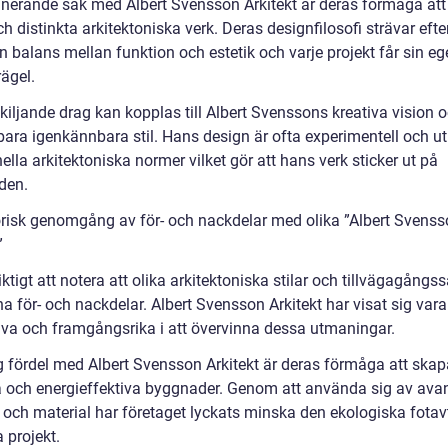
inerande sak med Albert Svensson Arkitekt är deras förmåga at
h distinkta arkitektoniska verk. Deras designfilosofi strävar efter
 balans mellan funktion och estetik och varje projekt får sin eg
ägel.
kiljande drag kan kopplas till Albert Svenssons kreativa vision 
ara igenkännbara stil. Hans design är ofta experimentell och 
nella arkitektoniska normer vilket gör att hans verk sticker ut på
den.
orisk genomgång av för- och nackdelar med olika ”Albert Svens
”
iktigt att notera att olika arkitektoniska stilar och tillvägagångss
a för- och nackdelar. Albert Svensson Arkitekt har visat sig vara
iva och framgångsrika i att övervinna dessa utmaningar.
ig fördel med Albert Svensson Arkitekt är deras förmåga att skap
a och energieffektiva byggnader. Genom att använda sig av ava
r och material har företaget lyckats minska den ekologiska fotav
 projekt.