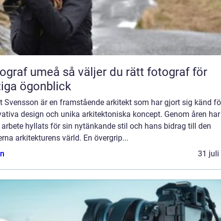
umeå så väljer du rätt fotograf för
tiga ögonblick
t Svensson är en framstående arkitekt som har gjort sig känd fö
vativa design och unika arkitektoniska koncept. Genom åren har
arbete hyllats för sin nytänkande stil och hans bidrag till den
na arkitekturens värld. En övergrip...
n
31 jul