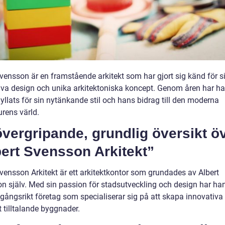
Svensson är en framstående arkitekt som har gjort sig känd för s
iva design och unika arkitektoniska koncept. Genom åren har h
yllats för sin nytänkande stil och hans bidrag till den moderna
urens värld.
vergripande, grundlig översikt ö
ert Svensson Arkitekt”
Svensson Arkitekt är ett arkitektkontor som grundades av Albert
n själv. Med sin passion för stadsutveckling och design har ha
mgångsrikt företag som specialiserar sig på att skapa innovativa
t tilltalande byggnader.