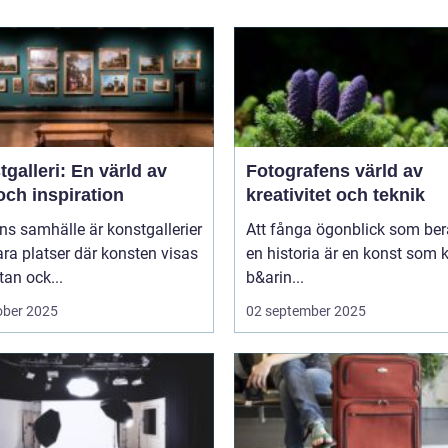
galleri: En värld av
Fotografens värld av
och inspiration
kreativitet och teknik
ns samhälle är konstgallerier
Att fånga ögonblick som ber
ara platser där konsten visas
en historia är en konst som 
tan ock...
b&arin...
ober 2025
02 september 2025