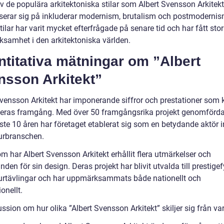
v de populära arkitektoniska stilar som Albert Svensson Arkitekt
iserar sig på inkluderar modernism, brutalism och postmodernis
ilar har varit mycket efterfrågade på senare tid och har fått stor
samhet i den arkitektoniska världen.
titativa mätningar om ”Albert
nsson Arkitekt”
Svensson Arkitekt har imponerande siffror och prestationer som 
deras framgång. Med över 50 framgångsrika projekt genomförd
ste 10 åren har företaget etablerat sig som en betydande aktör
turbranschen.
m har Albert Svensson Arkitekt erhållit flera utmärkelser och
den för sin design. Deras projekt har blivit utvalda till prestigef
turtävlingar och har uppmärksammats både nationellt och
ionellt.
ssion om hur olika ”Albert Svensson Arkitekt” skiljer sig från v