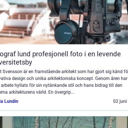
und profesjonell foto i en levende
versitetsby
t Svensson är en framstående arkitekt som har gjort sig känd fö
vativa design och unika arkitektoniska koncept. Genom åren har
arbete hyllats för sin nytänkande stil och hans bidrag till den
na arkitekturens värld. En övergrip...
ia Lundin
02 juni