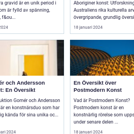
ra gravid är en unik period i
Aboriginer konst: Utforsknin
som är fylld av spänning,
Australiens rika kulturella arv E
, f&ou...
övergripande, grundlig översi
 2024
18 januari 2024
r och Andersson
En Översikt över
t: En Översikt
Postmodern Konst
mér och Andersson
Vad är Postmodern Konst?
 är en konstnärsduo som har
Postmodern konst är en
sig kända för sina unika oc...
konstnärlig rörelse som upp
under senare delen ...
uari 2024
18 januari 2024